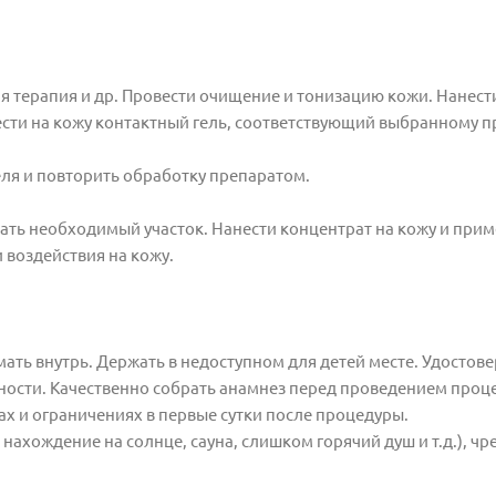
 терапия и др. Провести очищение и тонизацию кожи. Нанест
ести на кожу контактный гель, соответствующий выбранному п
еля и повторить обработку препаратом.
ть необходимый участок. Нанести концентрат на кожу и при
 воздействия на кожу.
ть внутрь. Держать в недоступном для детей месте. Удостове
дности. Качественно собрать анамнез перед проведением проц
 и ограничениях в первые сутки после процедуры.
нахождение на солнце, сауна, слишком горячий душ и т.д.), ч