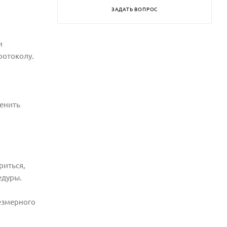
ЗАДАТЬ ВОПРОС
и
ротоколу.
менить
риться,
едуры.
резмерного