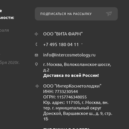
е
ПОДПИСАТЬСЯ НА РАССЫЛКУ
ности:
враля
ООО "ВИТА ФАРМ"
+7 495 180 04 11
.
info@intercosmetology.ru
бря 2020г.
г. Москва, Волоколамское шоссе,
д.2
Доставка по всей России!
ООО "ИнтерКосметолоджи"
ИНН: 7733230544
ОГРН: 1157746348055
Юр. адрес: 117105, г. Москва, вн.
тер. г. муниципальный округ
Донской, Варшавское ш., д. 9, стр.
1Б