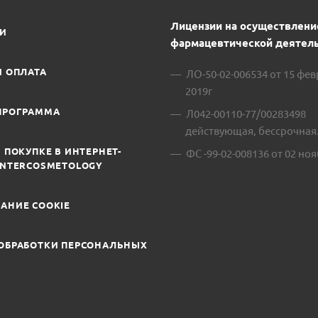
Лицензии на осуществлени
ИИ
фармацевтической деятель
И ОПЛАТА
ЛО-50-02-006534 от 15 фе
2019г
ПРОГРАММА
Л042-00110-77/00283498
действующая, бессрочная
 ПОКУПКЕ В ИНТЕРНЕТ-
ФС -99-02-008136 от 02 ноя
INTERCOSMETOLOGY
АНИЕ COOKIE
ОБРАБОТКИ ПЕРСОНАЛЬНЫХ