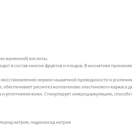
нно-каменной) кислоты.
одит в состав многих фруктов и плодов. В косметике применяе
уя восстановлению нервно-мышечной проводимости и усилени
, обеспечивает ресинтез коллагеново-эластинового каркаса д
а и уплотнения кожи. Стимулирует микроциркуляцию, способс
лорид натрия, гидрооксид натрия