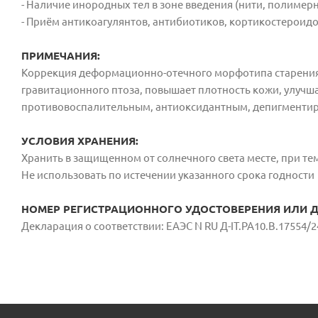
- Наличие инородных тел в зоне введения (нити, полимерны
- Приём антикоагулянтов, антибиотиков, кортикостероидо
ПРИМЕЧАНИЯ:
Коррекция деформационно-отечного морфотипа старения
гравитационного птоза, повышает плотность кожи, улучш
противовоспалительным, антиоксидантным, депигменти
УСЛОВИЯ ХРАНЕНИЯ:
Хранить в защищенном от солнечного света месте, при тем
Не использовать по истечении указанного срока годности
НОМЕР РЕГИСТРАЦИОННОГО УДОСТОВЕРЕНИЯ ИЛИ ДС
Декларация о соответствии: ЕАЭС N RU Д-IT.PA10.B.17554/2