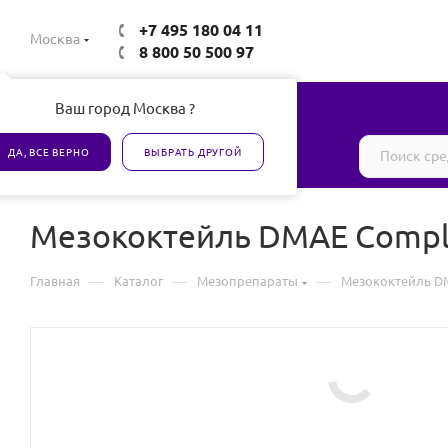
+7 495 180 04 11
Москва
8 800 50 500 97
Ваш город Москва ?
Все товары сертифицированы
ДА, ВСЕ ВЕРНО
ВЫБРАТЬ ДРУГОЙ
Мезококтейль DMAE Compl
—
—
—
Главная
Каталог
Мезопрепараты
Мезококтейль D