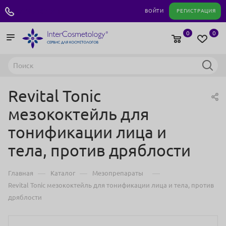
+7 495 180 04 11
ВОЙТИ
РЕГИСТРАЦИЯ
0
0
Revital Tonic
мезококтейль для
тонификации лица и
тела, против дряблости
—
—
—
Главная
Каталог
Мезопрепараты
Revital Tonic мезококтейль для тонификации лица и тела, против
дряблости