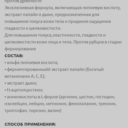
против дряблости
Эксклюзивная формула, включающая липоевую кислоту,
экстракт папайи и дыни, предназначенная для
повышения тонуса кожи тела и придания ощущения
гладкости и шелковистости.
Для повышения тонуса,эластичности, гладкости и
шелковистости кожи лица и тела. Против рубцов в стадии
формирования
СОСТАВ:
• альфа-липоевая кислота;
• ферментированныйй экстракт папайи (богатый
витаминами А, С, Е);
• экстракт дыни;
• N-ацетилцистеин;
• аминокислоты в L-форме (аргинин, цистин, гистидин,
изолейцин, лейцин, метионин, фенилаланин, треонин,
триптофан, тирозин, валин)
СПОСОБ ПРИМЕНЕНИЯ: