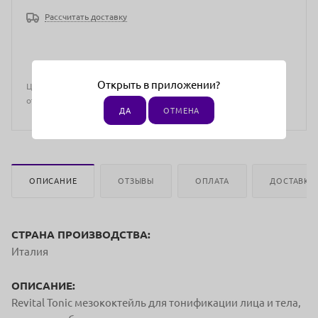
Рассчитать доставку
Открыть в приложении?
Цена действительна только для интернет-магазина и может
отличаться от цен в розничных магазинах
ДА
ОТМЕНА
ОПИСАНИЕ
ОТЗЫВЫ
ОПЛАТА
ДОСТАВКА
СТРАНА ПРОИЗВОДСТВА:
Италия
ОПИСАНИЕ:
Revital Tonic мезококтейль для тонификации лица и тела,