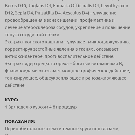
Berus D10, Juglans D4, Fumaria Officinalis D4, Levothyroxin
D12, Sepia D4, Pulsatilla D4, Aesculus D4) – улучшение
кровообращения в зонах ишемии, профилактика и
лечение атеросклероза сосудов, укрепление и повышение
тонуса сосудистой стенки.
Экстракт конского каштана – улучшает микроциркуляцию,
корректируя застойные явления в тканях , оказывает
антиоксидантное, противоспалительное действие.
Экстракт ядер грецкого ореха – богатый витаминами В,
флавоноидами оказывает мощное трофическое действие,
тонизирующее, общеукрепляющее и ранозаживляющее
действие.
КУРС:
1-3р/неделю курсом 4-8 процедур
ПОКАЗАНИЯ:
Периорбитальные отеки и темные круги под глазами;