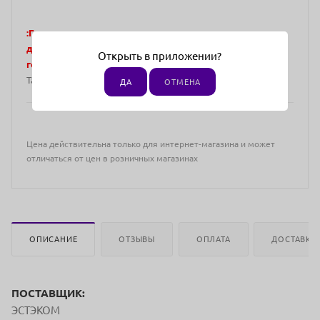
:
Города, в которых представлены эксклюзивные
дистрибьюторы. Отгрузка возможна в следующие
Открыть в приложении?
города:
по всей территории РФ СНГ: Казахстан, Киргизия,
Таджикистан, Туркменистан
ДА
ОТМЕНА
Цена действительна только для интернет-магазина и может
отличаться от цен в розничных магазинах
ОПИСАНИЕ
ОТЗЫВЫ
ОПЛАТА
ДОСТАВКА
ПОСТАВЩИК:
ЭСТЭКОМ