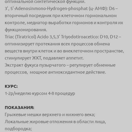
оптимальной синтетической функции.
3’, 5’-Adenosinmono-Hydrogen-phosphat (ц- AMФ): D6 –
вторичный посредник при клеточном гормональном
контроле, медиатор выработки гормонов и контроля их
функционирования.
Triac (Tiratricol) Acido 3,5,3’ Triyodotiroacetico: D10, D12 –
оптимизирует протекания всех процессов обмена
веществ внутри клеток и во внеклеточном пространстве,
стимулирует ЖКТ, подавляет аппетит.
Экстракт фукуса пузырчатого – регулирует обменные
процессов, мощное антиоксидантное действие.
КУРС:
1-2р/неделю курсом 4-8 процедур
ПОКАЗАНИЯ:
Грыжевые мешки верхнего и нижнего века;
Локальные жировые отложения в области лица,
подбородка;