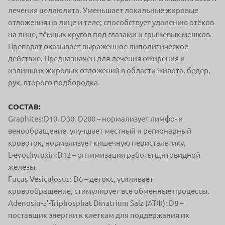
лечения целлюлита. Уменьшает локальные жировые
отложения на лице и теле; способствует удалению отёков
на лице, тёмных кругов под глазами и грыжевых мешков.
Препарат оказывает выраженное липолитическое
действие. Предназначен для лечения ожирения и
излишних жировых отложений в области живота, бедер,
рук, второго подбородка.
СОСТАВ:
Graphites:D10, D30, D200 – нормализует лимфо- и
венообращение, улучшает местный и регионарный
кровоток, нормализует кишечную перистальтику.
L-evothyroxin:D12 – оптимизация работы щитовидной
железы.
Fucus Vesiculosus: D6 – детокс, усиливает
кровообращение, стимулирует все обменные процессы.
Adenosin-5’-Triphosphat Dinatrium Salz (ATФ): D8 –
поставщик энергии к клеткам для поддержания их