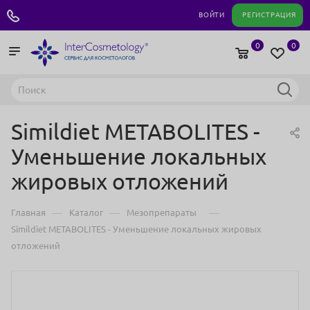
+7 495 180 04 11
ВОЙТИ
РЕГИСТРАЦИЯ
0
0
Simildiet METABOLITES -
Уменьшение локальных
жировых отложений
—
—
—
Главная
Каталог
Мезопрепараты
Simildiet METABOLITES - Уменьшение локальных жировых
отложений