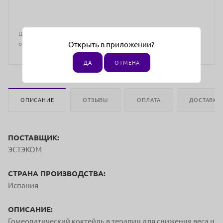
Цена действительна только для интернет-магазина и может
отличаться от цен в розничных магазинах
Открыть в приложении?
ДА
ОТМЕНА
ОПИСАНИЕ
ОТЗЫВЫ
ОПЛАТА
ДОСТАВКА
ПОСТАВЩИК:
ЭСТЭКОМ
СТРАНА ПРОИЗВОДСТВА:
Испания
ОПИСАНИЕ:
Гомеопатический коктейль в терапии для снижения веса и