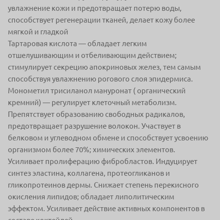
увлажнение кожи и предотвращает потерю воды,
способствует регенерации тканей, делает кожу более
мягкой и гладкой
Тартаровая кислота — обладает легким
отшелушивающим и отбеливающим действием;
стимулирует секрецию апокриновых желез, тем самым
способствуя увлажнению рогового слоя эпидермиса.
Монометил трисиланол мануронат ( органический
кремний) — регулирует клеточный метаболизм.
Препятствует образованию свободных радикалов,
предотвращает разрушение волокон. Участвует в
белковом и углеводном обмене и способствует усвоению
организмом более 70%; химических элементов.
Усиливает пролиферацию фибробластов. Индуцирует
синтез эластина, коллагена, протеогликанов и
гликопротеинов дермы. Снижает степень перекисного
окисления липидов; обладает липолитическим
эффектом. Усиливает действие активных компонентов в