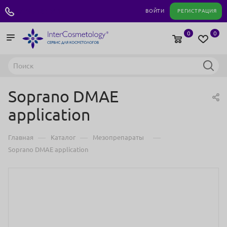
+7 495 180 04 11
ВОЙТИ
РЕГИСТРАЦИЯ
0
0
Soprano DMAE
application
—
—
—
Главная
Каталог
Мезопрепараты
Soprano DMAE application