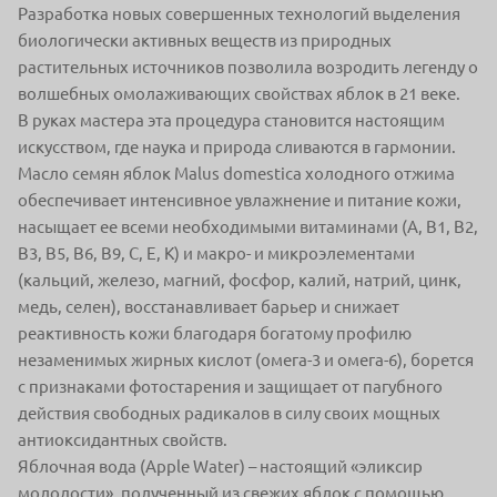
Разработка новых совершенных технологий выделения
биологически активных веществ из природных
растительных источников позволила возродить легенду о
волшебных омолаживающих свойствах яблок в 21 веке.
В руках мастера эта процедура становится настоящим
искусством, где наука и природа сливаются в гармонии.
Масло семян яблок Malus domestica холодного отжима
обеспечивает интенсивное увлажнение и питание кожи,
насыщает ее всеми необходимыми витаминами (A, B1, B2,
B3, B5, B6, B9, С, E, K) и макро- и микроэлементами
(кальций, железо, магний, фосфор, калий, натрий, цинк,
медь, селен), восстанавливает барьер и снижает
реактивность кожи благодаря богатому профилю
незаменимых жирных кислот (омега-3 и омега-6), борется
с признаками фотостарения и защищает от пагубного
действия свободных радикалов в силу своих мощных
антиоксидантных свойств.
Яблочная вода (Apple Water) – настоящий «эликсир
молодости», полученный из свежих яблок с помощью