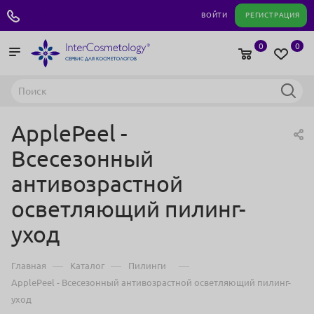
+7 495 180 04 11
ВОЙТИ
РЕГИСТРАЦИЯ
0
0
ApplePeel -
Всесезонный
антивозрастной
осветляющий пилинг-
уход
—
—
—
Главная
Каталог
Пилинги
ApplePeel - Всесезонный антивозрастной осветляющий пилинг-
уход