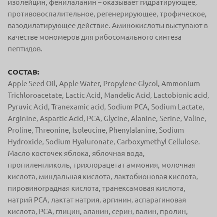
изолейцин, фенилаланин – оказывает гидратирующее,
противовоспалительное, регенерирующее, трофическое,
вазодилатирующее действие. Аминокислоты выступают в
качестве мономеров для рибосомального синтеза
пептидов.
СОСТАВ:
Apple Seed Oil, Apple Water, Propylene Glycol, Ammonium
Trichloroacetate, Lactic Acid, Mandelic Acid, Lactobionic acid,
Pyruvic Acid, Tranexamic acid, Sodium PCA, Sodium Lactate,
Arginine, Aspartic Acid, PCA, Glycine, Alanine, Serine, Valine,
Proline, Threonine, Isoleucine, Phenylalanine, Sodium
Hydroxide, Sodium Hyaluronate, Carboxymethyl Cellulose.
Масло косточек яблока, яблочная вода,
пропиленгликоль, трихлорацетат аммония, молочная
кислота, миндальная кислота, лактобионовая кислота,
пировиноградная кислота, транексамовая кислота,
натрий PCA, лактат натрия, аргинин, аспарагиновая
кислота, PCA, глицин, аланин, серин, валин, пролин,