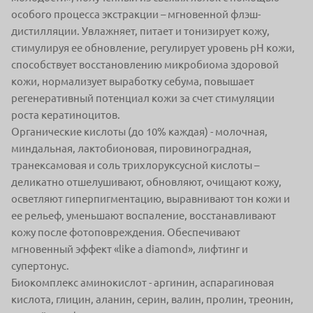
особого процесса экстракции – мгновенной флэш-
дистилляции. Увлажняет, питает и тонизирует кожу,
стимулируя ее обновление, регулирует уровень рН кожи,
способствует восстановлению микробиома здоровой
кожи, нормализует выработку себума, повышает
регенеративный потенциал кожи за счет стимуляции
роста кератиноцитов.
Органические кислоты (до 10% каждая) - молочная,
миндальная, лактобионовая, пировиноградная,
транексамовая и соль трихлоруксусной кислоты –
деликатно отшелушивают, обновляют, очищают кожу,
осветляют гиперпигментацию, выравнивают тон кожи и
ее рельеф, уменьшают воспаление, восстанавливают
кожу после фотоповреждения. Обеспечивают
мгновенный эффект «like a diamond», лифтинг и
супертонус.
Биокомплекс аминокислот - аргинин, аспарагиновая
кислота, глицин, аланин, серин, валин, пролин, треонин,