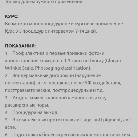
Только для наружного применения.
КУРС:
Возможно монопроцедурное и курсовое применение.
Курс 3-5 процедур с интервалом 7-14 дней.
ПОКАЗАНИЯ:
1. Профилактика и первые признаки фото- и
хроностарения кожи, в т.ч. 1-3 типы по Глогау (Glogau
Wrinkle Scale, Photoaging classification).
2. Эпидермальные дисхромии (нарушение
пигментации), в т.ч. постакне, после УФ-воздействия,
посттравматические, постпроцедурные и т.д.
3. Уход за кожей, склонной к жирности, акне,
расширенные поры.
4. Процедура на выход.
5. В комплексных протоколах anti-age, anti-pigment, anti-
acne.
6. Подготовка к более агрессивным косметологическим