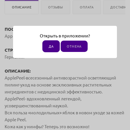
ОПИСАНИЕ
ОТЗЫВЫ
ОПЛАТА
ДОСТАВКА
ПОСТАВЩИК:
Открыть в приложении?
ApplePeel
ДА
ОТМЕНА
СТРАНА ПРОИЗВОДСТВА:
Германия
ОПИСАНИЕ:
ApplePeel-всесезонный антивозрастной осветляющий
пилинг-уход на основе эксклюзивных растительных
ингредиентов с медицинской эффективностью.
ApplePeel- вдохновленный легендой,
усовершенствованный наукой.
Вся польза «молодильных» яблок в новом уходе за кожей
Apple Peel.
Кожа как у нимфы? Теперь это возможно!