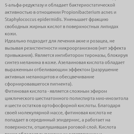
5-альфа-редуктазу и обладает бактериостатической
активностью в отношении Propionibacterium acnes и
Staphylococcus epidermidis. Уменьшает фракцию
свободных жирных кислот в поверхностных липидах
кожи.
Идеально подходит для лечения акне и розацеа, не
вызывая резистентности микроорганизмов (нет эффекта
привыкания). Является ингибитором тироназы, блокируя
синтез меланина в коже. Азелаиновая кислота обладает
выраженным отбеливающим эффектом (разрушение
активных меланоцитов и обесцвечивание
сформировавшегося пигмента).
Фитиновая кислота - является сложным эфиром
циклического шестиатомного полиспирта мио-инозитола
и шести остатков ортофосфорной кислоты. Благодаря
своей молекулярной массе, фитиновая кислота не
попадает в серединный эпидермис, а работает на
поверхности, отшелушившая роговой слой. Кислота