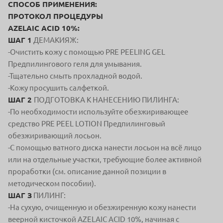
СПОСОБ ПРИМЕНЕНИЯ:
ПРОТОКОЛ ПРОЦЕДУРЫ
AZELAIC ACID 10%:
ШАГ 1
ДЕМАКИЯЖ:
-Очистить кожу с помощью PRE PEELING GEL
Предпилингового геля для умывания.
-Тщательно смыть прохладной водой.
-Кожу просушить салфеткой.
ШАГ 2
ПОДГОТОВКА К НАНЕСЕНИЮ ПИЛИНГА:
-По необходимости используйте обезжиривающее
средство PRE PEEL LOTION Предпилинговый
обезжиривающий лосьон.
-С помощью ватного диска нанести лосьон на всё лицо
или на отдельные участки, требующие более активной
проработки (см. описание данной позиции в
методическом пособии).
ШАГ З
ПИЛИНГ:
-На сухую, очищенную и обезжиренную кожу нанести
веерной кисточкой AZELAIC ACID 10%, начиная с