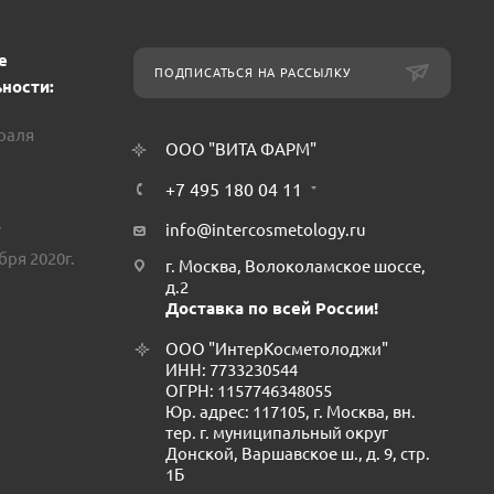
е
ПОДПИСАТЬСЯ НА РАССЫЛКУ
ности:
враля
ООО "ВИТА ФАРМ"
+7 495 180 04 11
.
info@intercosmetology.ru
бря 2020г.
г. Москва, Волоколамское шоссе,
д.2
Доставка по всей России!
ООО "ИнтерКосметолоджи"
ИНН: 7733230544
ОГРН: 1157746348055
Юр. адрес: 117105, г. Москва, вн.
тер. г. муниципальный округ
Донской, Варшавское ш., д. 9, стр.
1Б