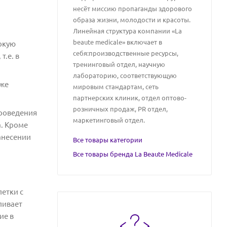
несёт миссию пропаганды здорового
образа жизни, молодости и красоты.
Линейная структура компании «La
beaute medicale» включает в
окую
себя:производственные ресурсы,
.е. в
тренинговый отдел, научную
лабораторию, соответствующую
 же
мировым стандартам, сеть
партнерских клиник, отдел оптово-
розничных продаж, PR отдел,
роведения
маркетинговый отдел.
. Кроме
анесении
Все товары категории
Все товары бренда La Beaute Medicale
етки с
ливает
ие в