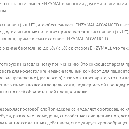
ю со старым имеет ENZYMAL и многими другими энзимными
тва:
м папаин (600 UT), что обеспечивает ENZYMAL ADVANCED выс
ругих энзимных пилингах применяется энзим папаин (75 UT), т
м папаин, применяемы в составе ENZYMAL ADVANCED
нзима бромелина до 5% ( с 3% с в старом ENZYMAL), что так
отовую к немедленному применению. Это сокращает время п
арата для косметолога и максимальный комфорт для пациента
е распределение (дисперсию) энзимов в препарате, что при н
ение энзимов по всей площади кожи, подвергаемой процедуре
ьтат по всей обработанной площади кожи.
зрыхляет роговой слой эпидермиса и удаляет ороговевшие кл
ебума, размягчает комедоны, способствует очищению пор, уси
 и антиоксидантным действием, стимулирует кровообращен