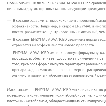
Новый энзимный пилинг ENZYMAL ADVANCED по сравнени
пилингами других торговых марок следующие преимущес
В составе содержится высококонцентрированный энзи
эффективность. Например, в старом ENZYMAL и многих д
восемь раз менее концентрированный и активный, че
В составе ENZYMAL ADVANCED увеличена норма ввода э
отражается на эффективности нового препарата
ENZYMAL ADVANCED имеет кремовую форму выпуска, г
процедуры, обеспечивает удобство в применении преп
того, кремовая форма выпуска гарантирует равномерно
препарата, дает максимально равномерное распредел
энзимного пилинга и обеспечивает равномерный резул
Маска энзимная ENZYMAL ADVANCED мягко и деликатно ра
поверхности кожи, очищает кожу, абсорбирует излишки с
клеточный метаболизм, обладает мощным стимулирующим