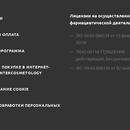
Лицензии на осуществлени
ИИ
фармацевтической деятель
И ОПЛАТА
ЛО-50-02-006534 от 15 фе
2019г
ПРОГРАММА
Л042-00110-77/00283498
действующая, бессрочная
 ПОКУПКЕ В ИНТЕРНЕТ-
ФС -99-02-008136 от 02 ноя
INTERCOSMETOLOGY
АНИЕ COOKIE
ОБРАБОТКИ ПЕРСОНАЛЬНЫХ