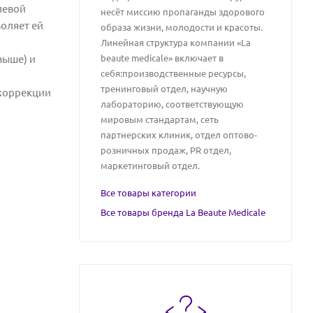
левой
несёт миссию пропаганды здорового
оляет ей
образа жизни, молодости и красоты.
Линейная структура компании «La
выше) и
beaute medicale» включает в
себя:производственные ресурсы,
тренинговый отдел, научную
 коррекции
лабораторию, соответствующую
мировым стандартам, сеть
партнерских клиник, отдел оптово-
розничных продаж, PR отдел,
маркетинговый отдел.
Все товары категории
Все товары бренда La Beaute Medicale