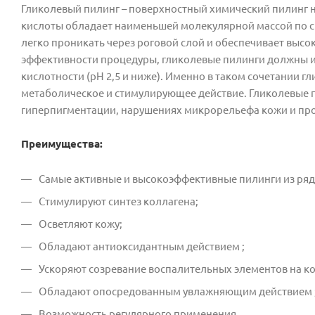
Гликолевый пилинг – поверхностный химический пилинг н
кислоты обладает наименьшей молекулярной массой по ср
легко проникать через роговой слой и обеспечивает выс
эффективности процедуры, гликолевые пилинги должны и
кислотности (рН 2,5 и ниже). Именно в таком сочетании 
метаболическое и стимулирующее действие. Гликолевые 
гиперпигментации, нарушениях микрорельефа кожи и про
Преимущества:
Самые активные и высокоэффективные пилинги из ряд
Стимулируют синтез коллагена;
Осветляют кожу;
Обладают антиоксидантным действием ;
Ускоряют созревание воспалительных элементов на к
Обладают опосредованным увлажняющим действием 
Возможность регулярного применения.