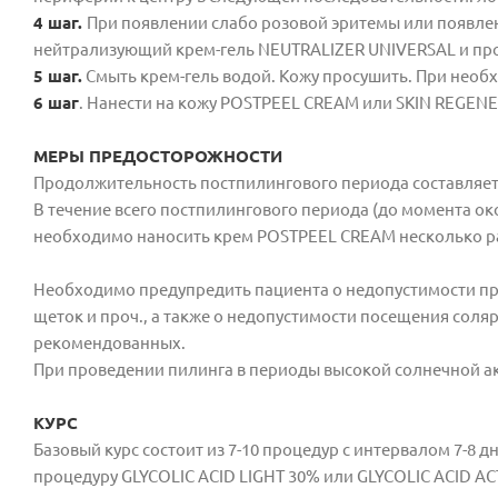
4 шаг.
При появлении слабо розовой эритемы или появлен
нейтрализующий крем-гель NEUTRALIZER UNIVERSAL и пров
5 шаг.
Смыть крем-гель водой. Кожу просушить. При необ
6 шаг
. Нанести на кожу POSTPEEL CREAM или SKIN REGEN
МЕРЫ ПРЕДОСТОРОЖНОСТИ
Продолжительность постпилингового периода составляет о
В течение всего постпилингового периода (до момента о
необходимо наносить крем POSTPEEL CREAM несколько ра
Необходимо предупредить пациента о недопустимости пр
щеток и проч., а также о недопустимости посещения сол
рекомендованных.
При проведении пилинга в периоды высокой солнечной 
КУРС
Базовый курс состоит из 7-10 процедур с интервалом 7-8 
процедуру GLYCOLIC ACID LIGHT 30% или GLYCOLIC ACID ACT