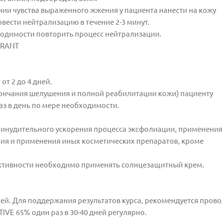
ии чувства выраженного жжения у пациента нанести на кожу
ести нейтрализацию в течение 2-3 минут.
ходимости повторить процесс нейтрализации.
ERANT
т 2 до 4 дней.
кончания шелушения и полной реабилитации кожи) пациенту
з в день по мере необходимости.
инудительного ускорения процесса эксфолиации, применения
ярия и применения иных косметических препаратов, кроме
активности необходимо применять солнцезащитный крем.
дней. Для поддержания результатов курса, рекомендуется пров
IVE 65% один раз в 30-40 дней регулярно.