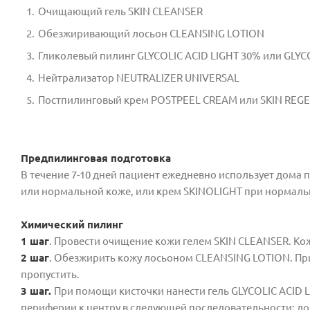
Очищающий гель SKIN CLEANSER
Обезжиривающий лосьон CLEANSING LOTION
Гликолевый пилинг GLYCOLIC ACID LIGHT 30% или GLYC
Нейтрализатор NEUTRALIZER UNIVERSAL
Постпилинговый крем POSTPEEL CREAM или SKIN REG
Предпилинговая подготовка
В течение 7-10 дней пациент ежедневно использует дома
или нормальной коже, или крем SKINOLIGHT при нормаль
Химический пилинг
1 шаг
. Провести очищение кожи гелем SKIN CLEANSER. Ко
2 шаг
. Обезжирить кожу лосьоном CLEANSING LOTION. Пр
пропустить.
3 шаг.
При помощи кисточки нанести гель GLYCOLIC ACID L
периферии к центру в следующей последовательности: лоб