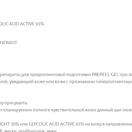
OLIC ACID ACTIVE 65%
ENERANT
 препараты для предпилинговой подготовки PREPEEL GEL при 
ной, увядающей коже или коже с признаками гиперпигментац
жу просушить.
и планируемом пилинге чувствительной кожи данный шаг мо
IGHT 30% или GLYCOLIC ACID ACTIVE 65% на кожу в направлени
, виски, подбородок, веки.