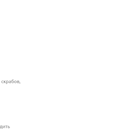
 скрабов,
одить