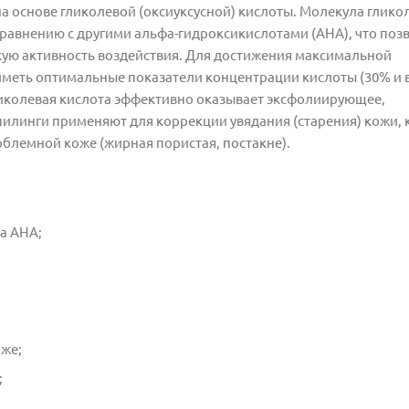
а основе гликолевой (оксиуксусной) кислоты. Молекула глико
авнению с другими альфа-гидроксикислотами (АНА), что позв
окую активность воздействия. Для достижения максимальной
меть оптимальные показатели концентрации кислоты (30% и 
гликолевая кислота эффективно оказывает эксфолиирующее,
пилинги применяют для коррекции увядания (старения) кожи,
блемной коже (жирная пористая, постакне).
а АНА;
оже;
;