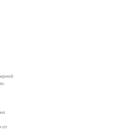
жирной
ии.
жно
и от