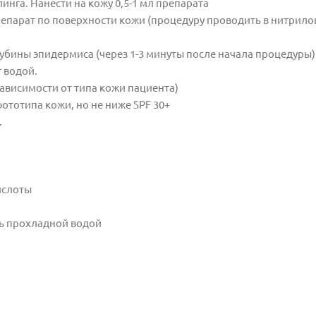
нга. Нанести на кожу 0,5-1 мл препарата
парат по поверхности кожи (процедуру проводить в нитрило
лубины эпидермиса (через 1-3 минуты после начала процедуры
 водой.
зависимости от типа кожи пациента)
фототипа кожи, но не ниже SPF 30+
.
ислоты
ть прохладной водой