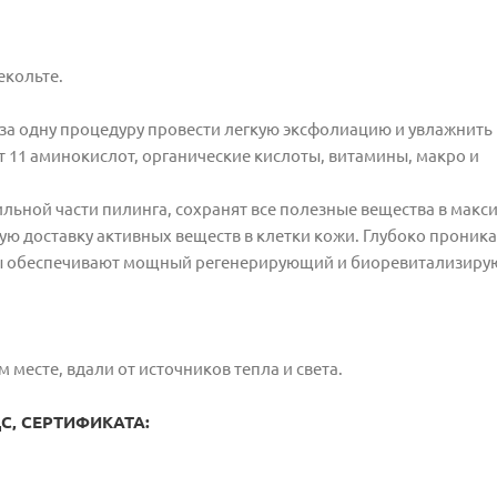
екольте.
за одну процедуру провести легкую эксфолиацию и увлажнить 
ят 11 аминокислот, органические кислоты, витамины, макро и
ильной части пилинга, сохранят все полезные вещества в мак
ую доставку активных веществ в клетки кожи. Глубоко проника
оты обеспечивают мощный регенерирующий и биоревитализир
м месте, вдали от источников тепла и света.
, СЕРТИФИКАТА: