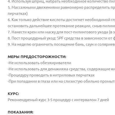
4. Используя шприц, набрать необходимое количество пили
5. Массажными движениями равномерно распределить пре
перчатках)
6. Как только действие кислоты достигнет необходимой г
остановить дальнейшее протекание реакции, смыв пилинг
7. Нанести крем или маску для пост-пилингового ухода (в 
8. Пост процедурный уход: SPF средства в зависимости от 
9. На неделю ограничить посещение бань, саун и соляриев
МЕРЫ ПРЕДОСТОРОЖНОСТИ:
-Не использовать обезжириватели
-Не использовать для демакияжа средства, содержащие к
-Процедуру проводить в нитриловых перчатках
-При попадании в глаза или на слизистую обильно промы
КУРС:
Рекомендуемый курс
3-5 процедур с интервалом 7 дней
ПОКАЗАНИЯ: