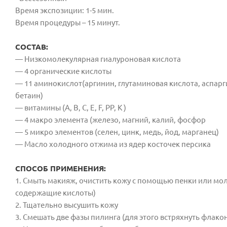
Время экспозиции: 1-5 мин.
Время процедуры – 15 минут.
СОСТАВ:
— Низкомолекулярная гиалуроновая кислота
— 4 органические кислоты
— 11 аминокислот(аргинин, глутаминовая кислота, аспарги
бетаин)
— витамины (А, В, С, Е, F, РР, К )
— 4 макро элемента (железо, магний, калий, фосфор
— 5 микро элементов (селен, цинк, медь, йод, марганец)
— Масло холодного отжима из ядер косточек персика
СПОСОБ ПРИМЕНЕНИЯ:
1. Смыть макияж, очистить кожу с помощью пенки или мол
содержащие кислоты)
2. Тщательно высушить кожу
3. Смешать две фазы пилинга (для этого встряхнуть флако