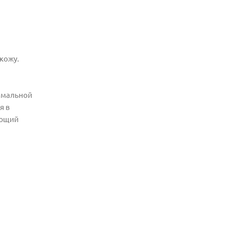
кожу.
симальной
я в
ующий