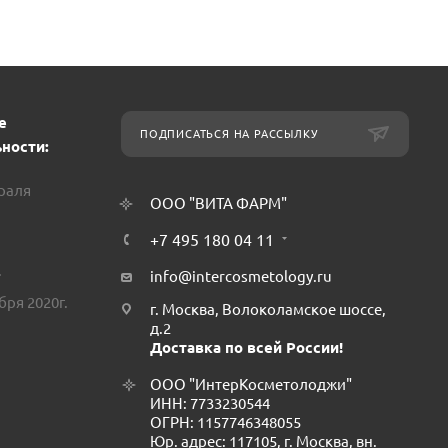
е
ПОДПИСАТЬСЯ НА РАССЫЛКУ
ности:
враля
ООО "ВИТА ФАРМ"
+7 495 180 04 11
.
info@intercosmetology.ru
бря 2020г.
г. Москва, Волоколамское шоссе,
д.2
Доставка по всей России!
ООО "ИнтерКосметолоджи"
ИНН: 7733230544
ОГРН: 1157746348055
Юр. адрес: 117105, г. Москва, вн.