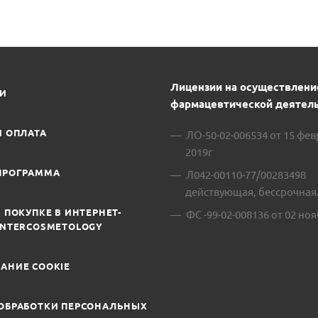
Лицензии на осуществлени
ИИ
фармацевтической деятель
И ОПЛАТА
ЛО-50-02-006534 от 15 фе
2019г
ПРОГРАММА
Л042-00110-77/00283498
действующая, бессрочная
 ПОКУПКЕ В ИНТЕРНЕТ-
ФС -99-02-008136 от 02 ноя
INTERCOSMETOLOGY
АНИЕ COOKIE
ОБРАБОТКИ ПЕРСОНАЛЬНЫХ