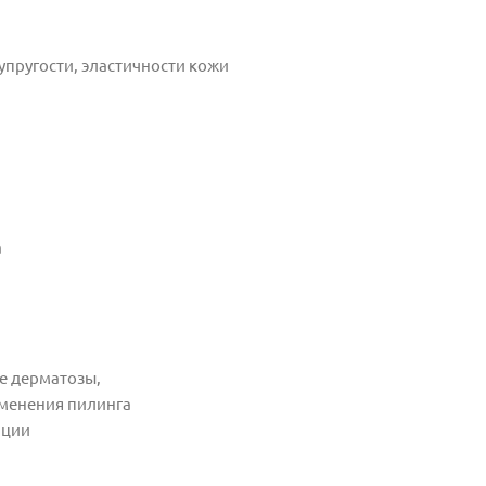
упругости, эластичности кожи
а
ие дерматозы,
именения пилинга
ации