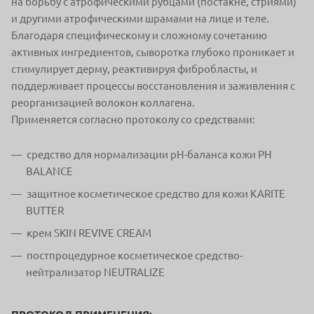
на борьбу с атрофическими рубцами (постакне, стриями)
и другими атрофическими шрамами на лице и теле.
Благодаря специфическому и сложному сочетанию
активных ингредиентов, сыворотка глубоко проникает и
стимулирует дерму, реактивируя фибробласты, и
поддерживает процессы восстановления и заживления с
реорганизацией волокон коллагена.
Применяется согласно протоколу со средствами:
средство для нормализации рН-баланса кожи PH
BALANCE
защитное косметическое средство для кожи KARITE
BUTTER
крем SKIN REVIVE CREAM
постпроцедурное косметическое средство-
нейтрализатор NEUTRALIZE