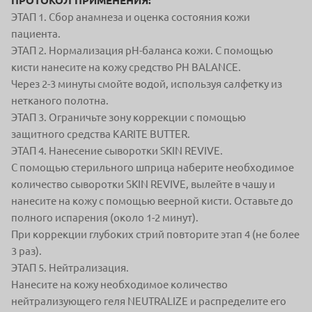
ПРОТОКОЛ ПРИМЕНЕНИЯ:
ЭТАП 1. Сбор анамнеза и оценка состояния кожи
пациента.
ЭТАП 2. Нормализация pH-баланса кожи. С помощью
кисти нанесите на кожу средство PH BALANCE.
Через 2-3 минуты смойте водой, используя салфетку из
нетканого полотна.
ЭТАП 3. Ограничьте зону коррекции с помощью
защитного средства KARITE BUTTER.
ЭТАП 4. Нанесение сыворотки SKIN REVIVE.
С помощью стерильного шприца наберите необходимое
количество сыворотки SKIN REVIVE, вылейте в чашу и
нанесите на кожу с помощью веерной кисти. Оставьте до
полного испарения (около 1-2 минут).
При коррекции глубоких стрий повторите этап 4 (не более
3 раз).
ЭТАП 5. Нейтрализация.
Нанесите на кожу необходимое количество
нейтрализующего геля NEUTRALIZE и распределите его