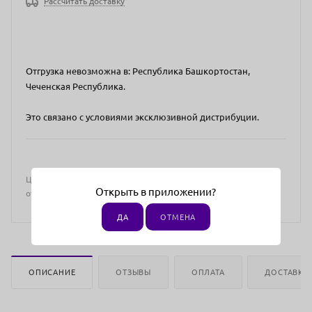
Рассчитать доставку
Отгрузка невозможна в: Республика Башкортостан,
Чеченская Республика.
Это связано с условиями эксклюзивной дистрибуции.
Цена действительна только для интернет-магазина и может
Открыть в приложении?
отличаться от цен в розничных магазинах
ДА
ОТМЕНА
ОПИСАНИЕ
ОТЗЫВЫ
ОПЛАТА
ДОСТАВКА