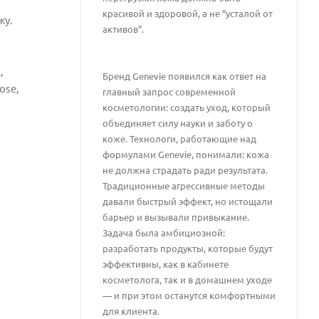
красивой и здоровой, а не “усталой от
жу.
активов”.
,
Бренд Genevie появился как ответ на
ose,
главный запрос современной
косметологии: создать уход, который
объединяет силу науки и заботу о
коже. Технологи, работающие над
формулами Genevie, понимали: кожа
не должна страдать ради результата.
Традиционные агрессивные методы
давали быстрый эффект, но истощали
барьер и вызывали привыкание.
Задача была амбициозной:
разработать продукты, которые будут
эффективны, как в кабинете
косметолога, так и в домашнем уходе
— и при этом останутся комфортными
для клиента.