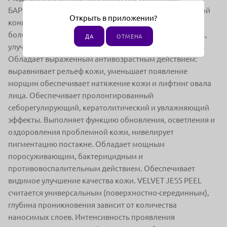
БАРХАТНЫЙ ПИЛИНГ ДЖЕССНЕРА pH 2,2 с повышенной
Открыть в приложении?
концентрацией молочной кислоты, что обеспечивает
более глубокое увлажнение, стимуляцию роста клеток,
ДА
ОТМЕНА
улучшение структуры и обновление кожных покровов.
Обладает выраженным антивозрастным действием:
выравнивает рельеф кожи, уменьшает появление
морщин обеспечивает натяжение кожи и лифтинг овала
лица. Обеспечивает пролонгированный
себорегулирующий, кератолитический и увлажняющий
эффекты. Выполняет функцию обновления, осветления и
оздоровления проблемной кожи, нивелирует
пигментацию постакне. Обладает мощным
поросуживающим, бактерицидным и
противовоспалительным действием. Обеспечивает
видимое улучшение качества кожи. VELVET JESS PEEL
считается универсальным (поверхностно-серединным),
глубина проникновения зависит от количества
наносимых слоев. Интенсивность проявления