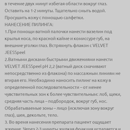
в течение двух минут избегая области вокруг глаз.
Оставить на 1-2 минуты. Тщательно смыть водой.
Просушить кожу с помощью салфетки.
НАНЕСЕНИЕ ПИЛИНГА:
1.При помощи ватной палочки нанести вазелин под
крылья носа, по красной кайме и комиссуре губ, на
внешние уголки глаз. Встряхнуть флакон с VELVET
JEESSpeel
2.Ватными дисками быстрыми движениями нанести
VELVET JEESSpeel pH 2,2 (ватный диск смачивают
непосредственно из флакона) по массажным линиям не
втирая его. Необходимо наносить пилинг на кожу в
определенной последовательности – от менее
чувствительных зон к более чувствительным: лоб, щеки,
средняя часть лица – подбородок, вокруг губ, нос.
Обрабатываемые зоны – лицо (исключая зону вокруг
глаз), шея, декольте, тело.
3. Во время нанесения препарата пациент ощущает
жжение. Через 2-3 минуты жидкая фракция испаряется и