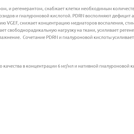
ом, и регенерантом, снабжает клетки необходимым количест
зидов и гиалуроновой кислотой. PDRN восполняют дефицит 
цию VGEF, снижает концентрацию медиаторов воспаления, сти
ет свободнорадикальную нагрузку на ткани, усиливает реге
влажнение.
Сочетание PDRN и гиалуроновой кислоты усиливает
 качества в концентрации 6 мг/мл и нативной гиалуроновой к