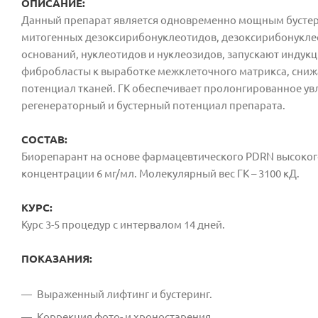
ОПИСАНИЕ:
Данный препарат является одновременно мощным бустер
митогенных дезоксирибонуклеотидов, дезоксирибонуклео
оснований, нуклеотидов и нуклеозидов, запускают индук
фибробласты к выработке межклеточного матрикса, снижа
потенциал тканей. ГК обеспечивает пролонгированное у
регенераторный и бустерный потенциал препарата.
СОСТАВ:
Биорепарант на основе фармацевтического PDRN высокого
концентрации 6 мг/мл. Молекулярный вес ГК – 3100 кД.
КУРС:
Курс 3-5 процедур с интервалом 14 дней.
ПОКАЗАНИЯ:
Выраженный лифтинг и бустеринг.
Коррекция фото- и хроностарения.