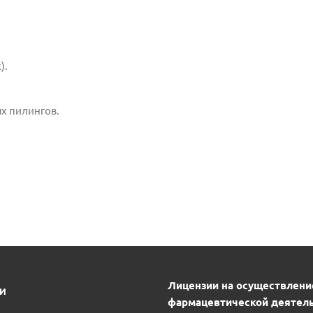
).
х пилингов.
Лицензии на осуществлени
ИИ
фармацевтической деятель