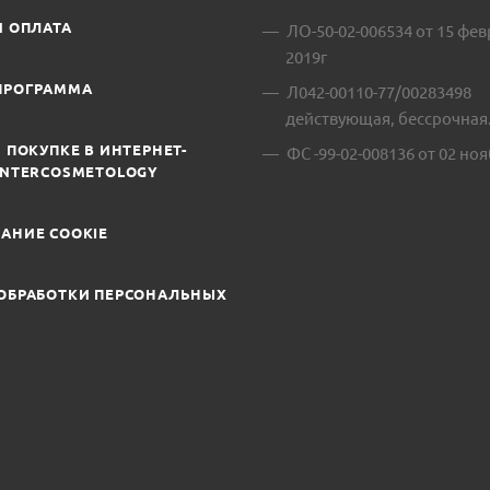
И ОПЛАТА
ЛО-50-02-006534 от 15 фе
2019г
ПРОГРАММА
Л042-00110-77/00283498
действующая, бессрочная
 ПОКУПКЕ В ИНТЕРНЕТ-
ФС -99-02-008136 от 02 ноя
INTERCOSMETOLOGY
АНИЕ COOKIE
ОБРАБОТКИ ПЕРСОНАЛЬНЫХ