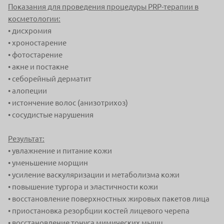
Показания для проведения процедуры PRP-терапии в
косметологии:
• дисхромия
• хроностарение
• фотостарение
• акне и постакне
• себорейный дерматит
• алопеции
• истончение волос (анизотрихоз)
• сосудистые нарушения
Результат:
• увлажнение и питание кожи
• уменьшение морщин
• усиление васкуляризации и метаболизма
кожи
• повышение тургора и эластичности кожи
• восстановление поверхностных жировых
пакетов лица
• приостановка резорбции костей лицевого черепа
• восстановление тонуса мимических мышц