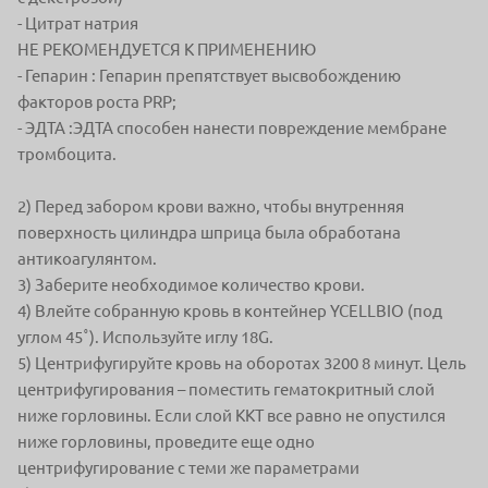
- Цитрат натрия
НЕ РЕКОМЕНДУЕТСЯ К ПРИМЕНЕНИЮ
- Гепарин : Гепарин препятствует высвобождению
факторов роста PRP;
- ЭДТА :ЭДТА способен нанести повреждение мембране
тромбоцита.
2) Перед забором крови важно, чтобы внутренняя
поверхность
цилиндра шприца была обработана
антикоагулянтом.
3) Заберите необходимое количество крови.
4) Влейте собранную
кровь в контейнер
YCELLBIO (под
углом 45˚). Используйте иглу 18G.
5) Центрифугируйте кровь на оборотах 3200 8 минут. Цель
центрифугирования – поместить гематокритный слой
ниже горловины. Если слой ККТ все равно не опустился
ниже горловины, п
роведите еще одно
центрифугирование с теми же параметрами