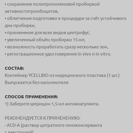
• сохранение полипропиленовой пробиркой
активности
тромбоцитов,
• облегчение подготовки к процедуре за счёт устойчиво
го
дна пробирки,
• применение для всех видов центрифуг,
• увеличенный объём пробирки 15 мл,
• возможность проработать сразу несколько зон,
• регистрационное удостоверение in vivo и in vitro.
СОСТАВ:
Контейнер YCELLBIO из медицинского пластика (1 шт.)
Выпускается без наполнителя
СПОСОБ ПРИМЕНЕНИЯ:
1) Заберите шприцом 1,5 мл антикоагулянта.
РЕКОМЕНДУЕТСЯ К ПРИМЕНЕНИЮ:
- ACD-A (раствор цитратного гемоконсерванта
с
декстрозой)