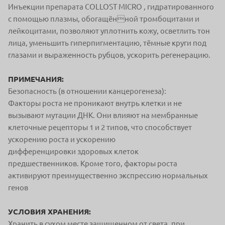
Инъекции препарата COLLOST MICRO , гидратированного
c помощью плазмы, обогащённой тромбоцитами и
лейкоцитами, позволяют уплотнить кожу, осветлить
тон
лица, уменьшить гиперпигментацию, тёмные круги под
глазами
и выраженность рубцов, ускорить регенерацию.
ПРИМЕЧАНИЯ:
Безопасность
(в отношении канцерогенеза):
Факторы роста не проникают внутрь клетки и не
вызывают мутации
ДНК. Они влияют на мембранные
клеточные рецепторы 1 и 2 типов,
что способствует
ускорению роста и ускорению
дифференцировки
здоровых клеток
предшественников.
Кроме того, факторы роста
активируют преимущественно экспрессию
нормальных
генов
УСЛОВИЯ ХРАНЕНИЯ:
Хранить в сухом месте защищенном от света, при