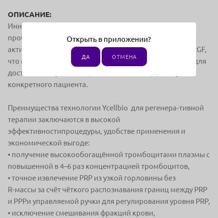
ОПИСАНИЕ:
Инновационная методика Ycellbio позволяет в одной
пробирке получить сразу несколько
Открыть в приложении?
активных
компонентов: PPP, PRP, Buffy Coat, LPRP и PRGF,
ДА
ОТМЕНА
что позволяет подобрать соотношение компонентов
для
достижения нужного терапевтического эффекта у
конкретного пациента.
Преимущества технологии Ycellbio для регенера‑
тивной
терапии заключаются в высокой
эффективности
процедуры, удобстве применения и
экономической выгоде:
• получение высокообогащённой тромбоцитами плазмы
с
повышенной в 4–6 раз концентрацией тромбоцитов,
• точное извлечение PRP из узкой горловины без
R‑массы
за счёт чёткого распознавания границ между PRP
и PPP
и управляемой ручки для регулирования уровня PRP,
• исключение смешивания фракций крови,