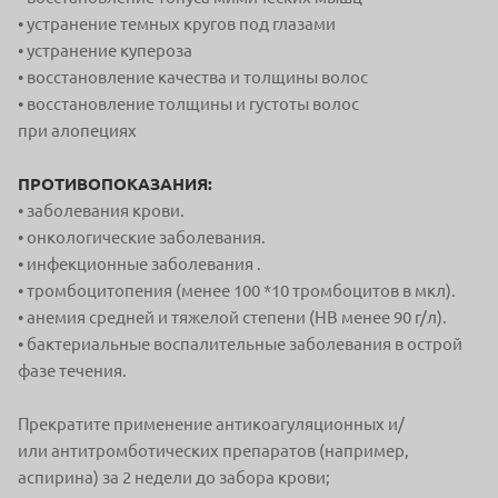
• устранение темных кругов под глазами
• устранение купероза
• восстановление качества и толщины волос
• восстановление толщины и густоты волос
при
алопециях
ПРОТИВОПОКАЗАНИЯ:
• заболевания крови.
• онкологические заболевания.
• инфекционные заболевания .
• тромбоцитопения (менее 100 *10 тромбоцитов в мкл).
• анемия средней и тяжелой степени (HB менее 90 г/л).
• бактериальные воспалительные заболевания в острой
фазе течения.
Прекратите применение антикоагуляционных и/
или
антитромботических препаратов (например,
аспирина) за 2 недели до
забора крови;