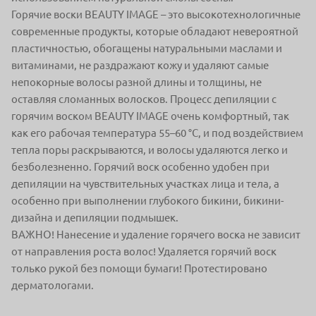
Горячие воски BEAUTY IMAGE – это высокотехнологичные
современные продукты, которые
обладают невероятной
пластичностью, обогащены натуральными маслами и
витаминами, не
раздражают кожу и удаляют самые
непокорные волосы разной длины и толщины, не
остав
ляя сломанных волосков. Процесс депиляции с
горячим воском BEAUTY IMAGE очень ком
фортный, так
как его рабочая температура 55–60 °С, и под воздействием
тепла поры рас
крываются, и волосы удаляются легко и
безболезненно. Горячий воск особенно удобен при
депиляции на чувствительных участках лица и тела, а
особенно при выполнении глубокого
бикини, бикини-
дизайна и депиляции подмышек.
ВАЖНО!
Нанесение и удаление горячего воска не зависит
от направления роста волос! Удаляется
горячий воск
только рукой без помощи бумаги! Протестировано
дерматологами.