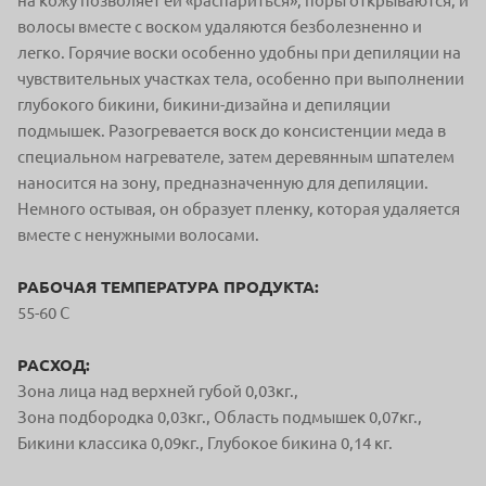
на кожу позволяет ей «распариться», поры открываются, и
волосы вместе с воском удаляются безболезненно и
легко. Горячие воски особенно удобны при депиляции на
чувствительных участках тела, особенно при выполнении
глубокого бикини, бикини-дизайна и депиляции
подмышек. Разогревается воск до консистенции меда в
специальном нагревателе, затем деревянным шпателем
наносится на зону, предназначенную для депиляции.
Немного остывая, он образует пленку, которая удаляется
вместе с ненужными волосами.
РАБОЧАЯ ТЕМПЕРАТУРА ПРОДУКТА:
55-60 С
РАСХОД:
Зона лица над верхней губой 0,03кг.,
Зона подбородка 0,03кг., Область подмышек 0,07кг.,
Бикини классика 0,09кг., Глубокое бикина 0,14 кг.