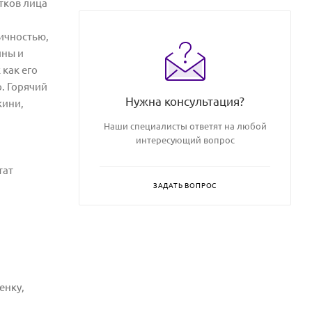
стков
лица
ичностью,
ины и
как его
. Горячий
Нужна консультация?
кини,
Наши специалисты ответят на любой
интересующий вопрос
тат
ЗАДАТЬ ВОПРОС
енку,