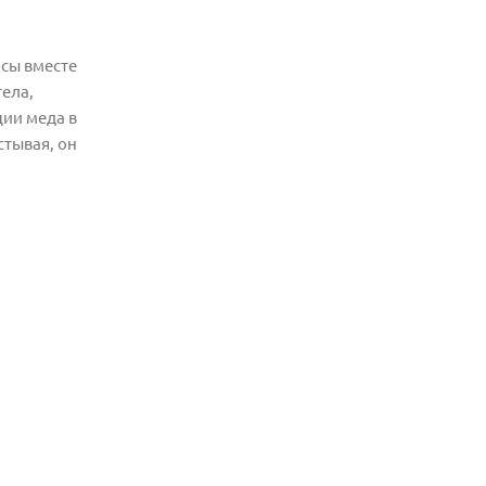
осы вместе
тела,
ции меда в
стывая, он