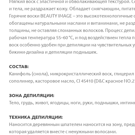
Мягкий воск с эластичной и обволакиваю
щей текстурой. 
и тела, не раздражает кожу. Обладает
смягчающим, питат
Горячие воски BEAUTY IMAGE – это высокотехнологичные
обогащены натуральными маслами и витаминами, не разд
толщины, не оставляя сломанных волосков. Процесс депи
рабочая температура 55–60 °С, и под воздействием тепла 
воск особенно удобен при депиляции на чувствительных у
бикини-дизайна и депиляции подмышек.
СОСТАВ:
Канифоль (смола), микрокристаллический воск, глицерил р
сополимер, касторовое масло, CI 45410 (D&C красное NO.2
ЗОНА ДЕПИЛЯЦИИ:
Тело, грудь, живот, ягодицы, ноги, руки, подмышки, интимн
ТЕХНИКА ДЕПИЛЯЦИИ:
Наносится деревянным шпателем наносится на зону, пред
которая удаляется вместе с ненужными волосами.