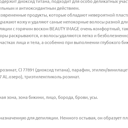
Содержит диоксид титана,
подходит для особо деликатных уча
ельным и антиоксидант
ным действием.
 современные продукты, которые обладают невероятной пласт
ражают кожу и удаляют самые непокорные волосы разной дл
ляции с горячим воском BEAUTY IMAGE очень комфортный, так 
поры раскрываются, и волосы удаляются легко и безболезненно
частках лица и тела, а особенно при выполнении глубокого би
озинат, CI 77891 (диоксид титана), парафин, этилен/винилаце
7 AL.озеро), триэтиленгликоль розинат.
ая зона, зона бикини, лицо, борода, брови, усы.
назначенную для депиляции. Немного остывая, он образует пл