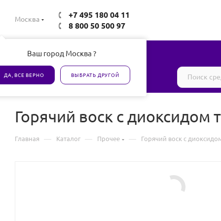
+7 495 180 04 11
Москва
8 800 50 500 97
Ваш город Москва ?
Все товары сертифицированы
ДА, ВСЕ ВЕРНО
ВЫБРАТЬ ДРУГОЙ
Горячий воск с диоксидом 
—
—
—
Главная
Каталог
Прочее
Горячий воск с диоксидом