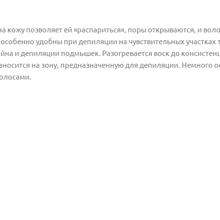
на кожу позволяет ей «распариться», поры открываются, и вол
и особенно удобны при депиляции на чувствительных участках 
йна и депиляции подмышек. Разогревается воск до консистен
носится на зону, предназначенную для депиляции. Немного о
волосами.