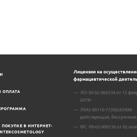
Лицензии на осуществлени
ИИ
фармацевтической деятель
И ОПЛАТА
ЛО-50-02-006534 от 15 фе
2019г
ПРОГРАММА
Л042-00110-77/00283498
действующая, бессрочная
 ПОКУПКЕ В ИНТЕРНЕТ-
ФС -99-02-008136 от 02 ноя
INTERCOSMETOLOGY