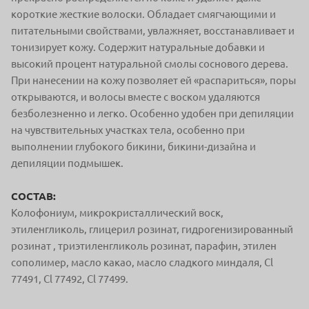
короткие
жесткие волоски. Обладает смягчающими
и
питательными свойствами, увлажняет, вос
станавливает и
тонизирует кожу. Содержит натуральные добавки и
высокий процент натуральной смолы соснового дерева.
При нанесении на кожу позволяет ей «распариться», поры
открываются, и волосы вместе с воском удаляются
безболезненно и легко. Особенно удобен при депиляции
на чувствительных участках тела, особенно при
выполнении глубокого бикини, бикини-дизайна и
депиляции подмышек.
СОСТАВ:
Колофониум, микрокристаллический воск,
этиленгликоль, глицерил розинат, гидрогенизированный
розинат , триэтиленгликоль розинат, парафин, этилен
сополимер, масло какао, масло сладкого миндаля, Cl
77491, Cl 77492, Cl 77499.