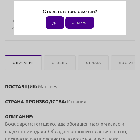
Открыть в приложении?
Цена действительна только для интернет-магазина и может
ДА
ОТМЕНА
отличаться от цен в розничных магазинах
ОПИСАНИЕ
ОТЗЫВЫ
ОПЛАТА
ДОСТАВКА
ПОСТАВЩИК:
Martines
СТРАНА ПРОИЗВОДСТВА:
Испания
ОПИСАНИЕ:
Воск с ароматом шоколада обогащен мас
лом какао и
сладкого миндаля. Обладает
хорошей пластичностью,
прекрасно распре
деляется по коже и удаляет даже