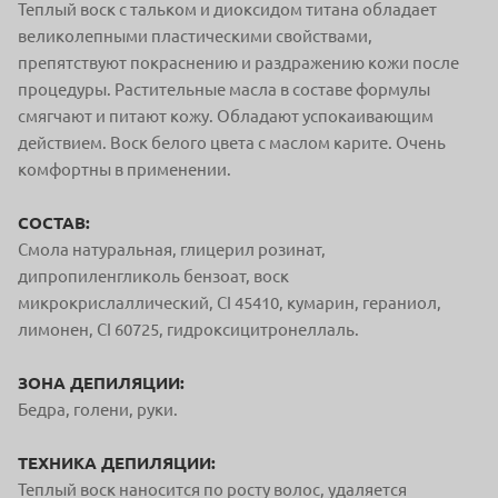
Теплый воск с тальком и диоксидом титана обладает
великолепными пластическими свойствами,
препятствуют покраснению и раздражению кожи после
процедуры. Растительные масла в составе формулы
смягчают и питают кожу. Обладают успокаивающим
действием. Воск белого цвета с маслом карите. Очень
комфортны в применении.
СОСТАВ:
Смола натуральная, глицерил розинат,
дипропиленгликоль бензоат, воск
микрокрислаллический, CI 45410, кумарин, гераниол,
лимонен, CI 60725, гидроксицитронеллаль.
ЗОНА ДЕПИЛЯЦИИ:
Бедра, голени, руки.
ТЕХНИКА ДЕПИЛЯЦИИ:
Теплый воск наносится по росту волос, удаляется