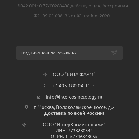
Л042-00110-77/00283498 действующая, бессрочная.
ФС -99-02-008136 от 02 ноября 2020г.
ПОДПИСАТЬСЯ НА РАССЫЛКУ
ООО "ВИТА ФАРМ"
+7 495 180 04 11
info@intercosmetology.ru
г. Москва, Волоколамское шоссе, д.2
Доставка по всей России!
ООО "ИнтерКосметолоджи"
ИНН: 7733230544
ОГРН: 1157746348055