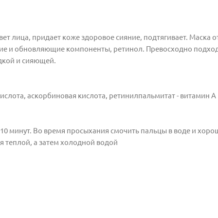
ет лица, придает коже здоровое сияние, подтягивает. Маска о
ие и обновляющие компоненты, ретинол. Превосходно подход
дкой и сияющей.
ислота, аскорбиновая кислота, ретинилпальмитат - витамин А
10 минут. Во время просыхания смочить пальцы в воде и хоро
я теплой, а затем холодной водой