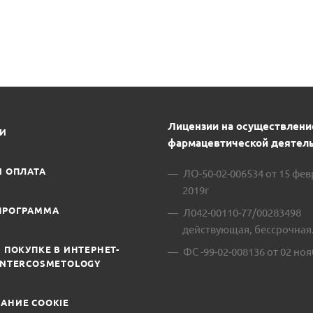
Лицензии на осуществлени
ИИ
фармацевтической деятель
И ОПЛАТА
ЛО-50-02-006534 от 15 фе
2019г
ПРОГРАММА
Л042-00110-77/00283498
действующая, бессрочная
 ПОКУПКЕ В ИНТЕРНЕТ-
ФС -99-02-008136 от 02 ноя
INTERCOSMETOLOGY
АНИЕ COOKIE