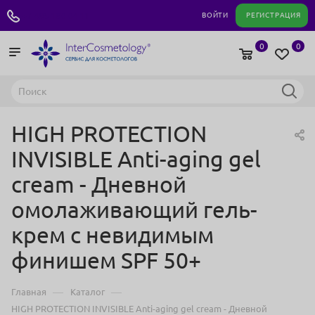
+7 495 180 04 11
ВОЙТИ
РЕГИСТРАЦИЯ
0
0
HIGH PROTECTION
INVISIBLE Anti-aging gel
cream - Дневной
омолаживающий гель-
крем c невидимым
финишем SPF 50+
—
—
Главная
Каталог
HIGH PROTECTION INVISIBLE Anti-aging gel cream - Дневной