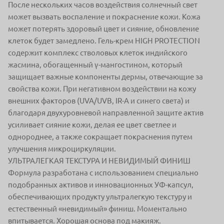
После нескольких часов воздействия солнечный свет
может вызвать воспаление и покраснение кожи. Кожа
может потерять здоровый цвет и сияние, обновление
клеток будет замедлено. Гель-крем HIGH PROTECTION
содержит комплекс стволовых клеток индийского
жасмина, обогащенный γ-мангостином, который
защищает важные компоненты дермы, отвечающие за
свойства кожи. При негативном воздействии на кожу
внешних факторов (UVA/UVB, IR-A и синего света) и
благодаря двухуровневой направленной защите актив
усиливает сияние кожи, делая ее цвет светлее и
однороднее, а также сокращает покраснения путем
улучшения микроциркуляции.
УЛЬТРАЛЕГКАЯ ТЕКСТУРА И НЕВИДИМЫЙ ФИНИШ
Формула разработана с использованием специально
подобранных активов и инновационных УФ-капсул,
обеспечивающих продукту ультралегкую текстуру и
естественный «невидимый» финиш. Моментально
впитывается. Хорошая основа под макияж.