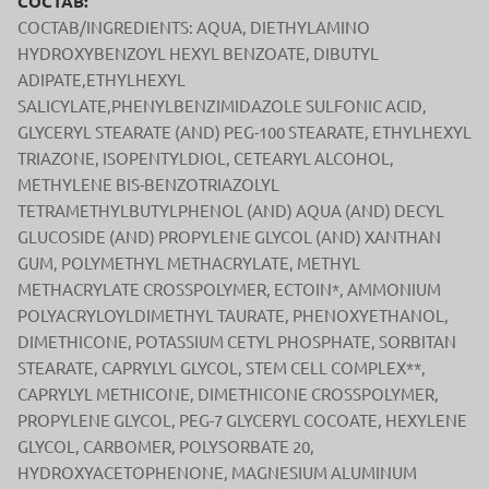
СОСТАВ:
СОСТАВ/INGREDIENTS: AQUA, DIETHYLAMINO
HYDROXYBENZOYL HEXYL BENZOATE, DIBUTYL
ADIPATE,ETHYLHEXYL
SALICYLATE,PHENYLBENZIMIDAZOLE SULFONIC ACID,
GLYCERYL STEARATE (AND) PEG-100 STEARATE, ETHYLHEXYL
TRIAZONE, ISOPENTYLDIOL, CETEARYL ALCOHOL,
METHYLENE BIS-BENZOTRIAZOLYL
TETRAMETHYLBUTYLPHENOL (AND) AQUA (AND) DECYL
GLUCOSIDE (AND) PROPYLENE GLYCOL (AND) XANTHAN
GUM, POLYMETHYL METHACRYLATE, METHYL
METHACRYLATE CROSSPOLYMER, ECTOIN*, AMMONIUM
POLYACRYLOYLDIMETHYL TAURATE, PHENOXYETHANOL,
DIMETHICONE, POTASSIUM CETYL PHOSPHATE, SORBITAN
STEARATE, CAPRYLYL GLYCOL, STEM CELL COMPLEX**,
CAPRYLYL METHICONE, DIMETHICONE CROSSPOLYMER,
PROPYLENE GLYCOL, PEG-7 GLYCERYL COCOATE, HEXYLENE
GLYCOL, CARBOMER, POLYSORBATE 20,
HYDROXYACETOPHENONE, MAGNESIUM ALUMINUM