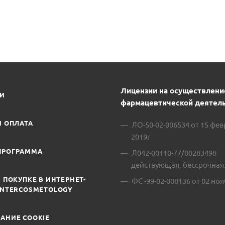
Лицензии на осуществлени
ИИ
фармацевтической деятель
И ОПЛАТА
ЛО-50-02-006534 от 15 фе
2019г
ПРОГРАММА
Л042-00110-77/00283498
действующая, бессрочная
 ПОКУПКЕ В ИНТЕРНЕТ-
ФС -99-02-008136 от 02 ноя
INTERCOSMETOLOGY
АНИЕ COOKIE