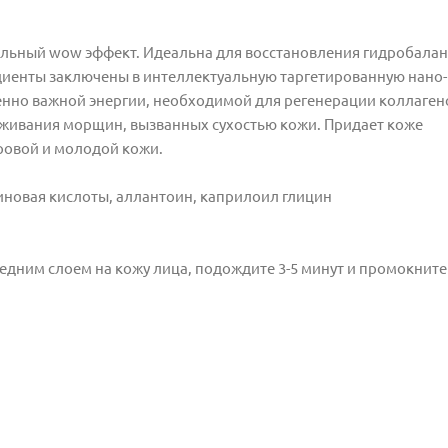
ьный wow эффект. Идеальна для восстановления гидробалан
иенты заключены в интеллектуальную таргетированную нано-
енно важной энергии, необходимой для регенерации коллаге
аживания морщин, вызванных сухостью кожи. Придает коже
оровой и молодой кожи.
новая кислоты, аллантоин, каприлоил глицин
редним слоем на кожу лица, подождите 3-5 минут и промокнит