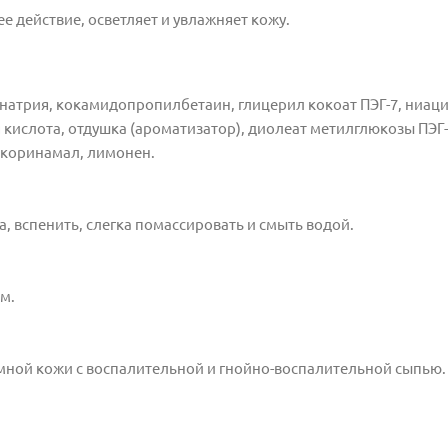
 действие, осветляет и увлажняет кожу.
т натрия, кокамидопропилбетаин, глицерил кокоат ПЭГ-7, ниац
 кислота, отдушка (ароматизатор), диолеат метилглюкозы ПЭГ-
илкоринамал, лимонен.
, вспенить, слегка помассировать и смыть водой.
м.
мной кожи с воспалительной и гнойно-воспалительной сыпью.