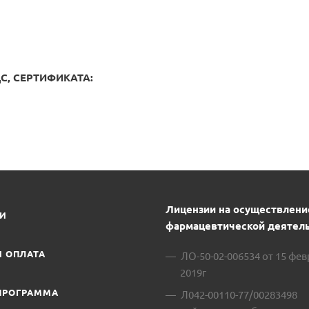
, СЕРТИФИКАТА:
Лицензии на осуществлени
ИИ
фармацевтической деятель
И ОПЛАТА
ЛО-50-02-006534 от 15 фе
2019г
ПРОГРАММА
Л042-00110-77/00283498