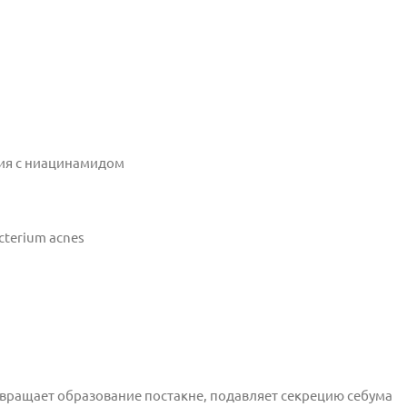
вия
с ниацинамидом
cterium acnes
ращает образование постакне, подавляет секрецию себума