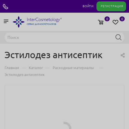
+7 495 180 04 11
ВОЙТИ
РЕГИСТРАЦИЯ
0
0
Эстилодез антисептик
—
—
—
Главная
Каталог
Расходные материалы
Эстилодез антисептик