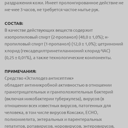
раздражения кожи. Имеет пролонгированное действие не
ме¬нее 3 часов, не требуется частое мытье рук.
СОСТАВ:
В качестве действующих веществ содержит
изопропиловый спирт (2-пропанол) (48,0 ± 1,0%); н-
пропиловый спирт (1-пропанол) (12,0 ± 1,0%); цетримоний
хлорид (гексадецилтриметиламмоний хлорид-ЧАС)
(0,25 ± 0,01%), а также технологические компоненты.
ПРИМЕЧАНИЯ:
Средство «Эстилодез антисептик»
обладает
антимикробной активностью в отношении
грамотрицательных и грамположительных бактерий
(включая микобактерии туберкулеза), вирусов (в
отношении всех известных вирусов, патогенных для
человека,
в том числе вирусов Коксаки, ЕСНО,
полиомиелита, энтеральных и парентеральных
гепатитов, ротавирусов, норовирусов, энтеровирусов,