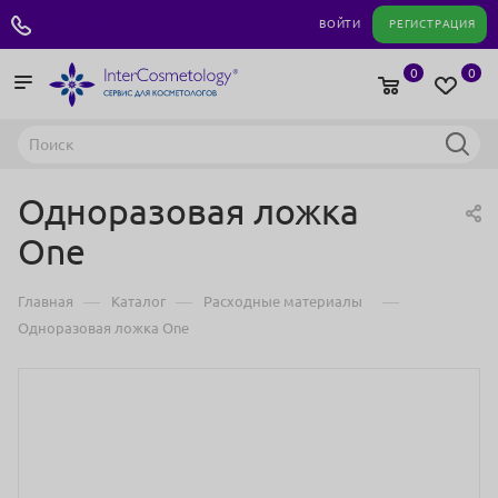
+7 495 180 04 11
ВОЙТИ
РЕГИСТРАЦИЯ
0
0
Одноразовая ложка
One
—
—
—
Главная
Каталог
Расходные материалы
Одноразовая ложка One