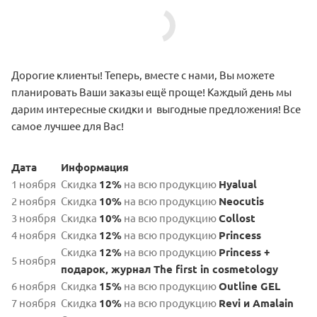
Дорогие клиенты! Теперь, вместе с нами, Вы можете
планировать Ваши заказы ещё проще! Каждый день мы
дарим интересные скидки и выгодные предложения! Все
самое лучшее для Вас!
Дата
Информация
1 ноября
Скидка
12%
на всю продукцию
Hyalual
2 ноября
Скидка
10%
на всю продукцию
Neocutis
3 ноября
Скидка
10%
на всю продукцию
Collost
4 ноября
Скидка
12%
на всю продукцию
Princess
Скидка
12%
на всю продукцию
Princess +
5 ноября
подарок, журнал The first in cosmetology
6 ноября
Скидка
15%
на всю продукцию
Outline GEL
7 ноября
Скидка
10%
на всю продукцию
Revi и Amalain