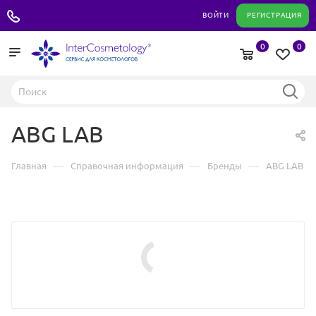
+7 495 180 04 11
ВОЙТИ
РЕГИСТРАЦИЯ
0
0
ABG LAB
—
—
—
Главная
Справочная информация
Бренды
ABG LAB