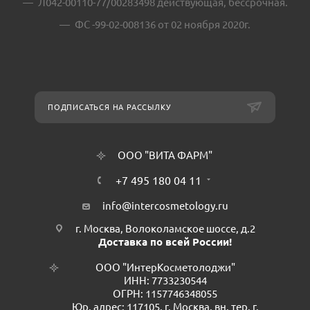
Л042-00110-77/00283498 действующая, бессрочная.
ФС -99-02-008136 от 02 ноября 2020г.
ПОДПИСАТЬСЯ НА РАССЫЛКУ
ООО "ВИТА ФАРМ"
+7 495 180 04 11
info@intercosmetology.ru
г. Москва, Волоколамское шоссе, д.2
Доставка по всей России!
ООО "ИнтерКосметолоджи"
ИНН: 7733230544
ОГРН: 1157746348055
Юр. адрес: 117105, г. Москва, вн. тер. г.