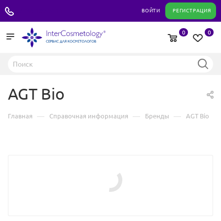
+7 495 180 04 11
ВОЙТИ
РЕГИСТРАЦИЯ
0
0
AGT Bio
—
—
—
Главная
Справочная информация
Бренды
AGT Bio