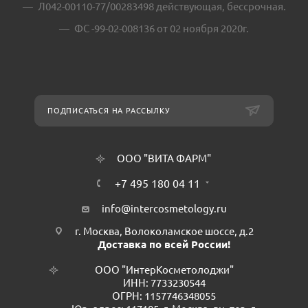
Л042-00110-77/00283498 действующая, бессрочная.
ФС -99-02-008136 от 02 ноября 2020г.
ПОДПИСАТЬСЯ НА РАССЫЛКУ
ООО "ВИТА ФАРМ"
+7 495 180 04 11
info@intercosmetology.ru
г. Москва, Волоколамское шоссе, д.2
Доставка по всей России!
ООО "ИнтерКосметолоджи"
ИНН: 7733230544
ОГРН: 1157746348055