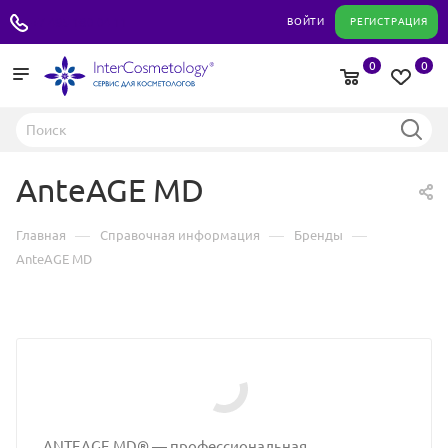
+7 495 180 04 11
ВОЙТИ
РЕГИСТРАЦИЯ
0
0
AnteAGE MD
—
—
—
Главная
Справочная информация
Бренды
AnteAGE MD
ANTEAGE MD® — профессиональная