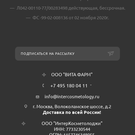
Л042-00110-77/00283498 действующая, бессрочная.
ФС -99-02-008136 от 02 ноября 2020г.
ПОДПИСАТЬСЯ НА РАССЫЛКУ
ООО "ВИТА ФАРМ"
+7 495 180 04 11
info@intercosmetology.ru
г. Москва, Волоколамское шоссе, д.2
Доставка по всей России!
ООО "ИнтерКосметолоджи"
ИНН: 7733230544
ОГРН: 1157746348055