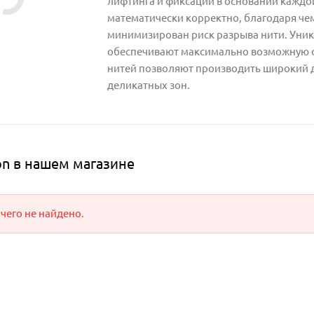
лифтинга и фиксации в основании каждо
математически корректно, благодаря чему
минимизирован риск разрыва нити. Уника
обеспечивают максимально возможную ф
нитей позволяют производить широкий 
деликатных зон.
on в нашем магазине
чего не найдено.
В