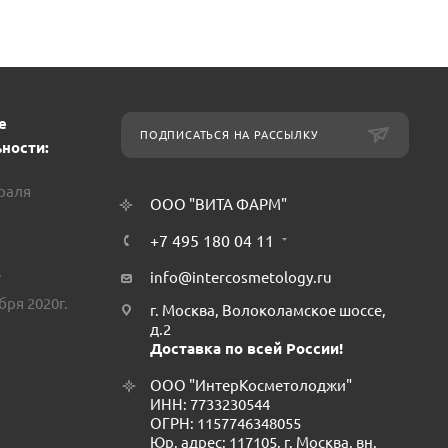
е
ПОДПИСАТЬСЯ НА РАССЫЛКУ
ности:
враля
ООО "ВИТА ФАРМ"
+7 495 180 04 11
.
info@intercosmetology.ru
бря 2020г.
г. Москва, Волоколамское шоссе,
д.2
Доставка по всей России!
ООО "ИнтерКосметолоджи"
ИНН: 7733230544
ОГРН: 1157746348055
Юр. адрес: 117105, г. Москва, вн.