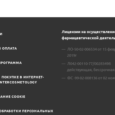
Лицензии на осуществлени
ИИ
фармацевтической деятель
И ОПЛАТА
ЛО-50-02-006534 от 15 фе
2019г
ПРОГРАММА
Л042-00110-77/00283498
действующая, бессрочная
 ПОКУПКЕ В ИНТЕРНЕТ-
ФС -99-02-008136 от 02 ноя
INTERCOSMETOLOGY
АНИЕ COOKIE
ОБРАБОТКИ ПЕРСОНАЛЬНЫХ