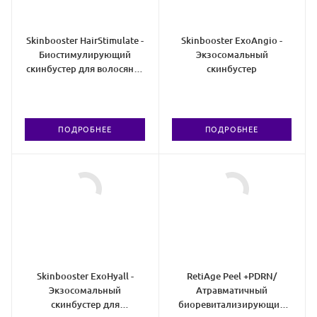
Skinbooster HairStimulate -
Skinbooster ExoAngio -
Биостимулирующий
Экзосомальный
скинбустер для волосяно́й
скинбустер
части головы
ПОДРОБНЕЕ
ПОДРОБНЕЕ
Skinbooster ExoHyall -
RetiAge Peel +PDRN/
Экзосомальный
Атравматичный
скинбустер для
биоревитализирующий