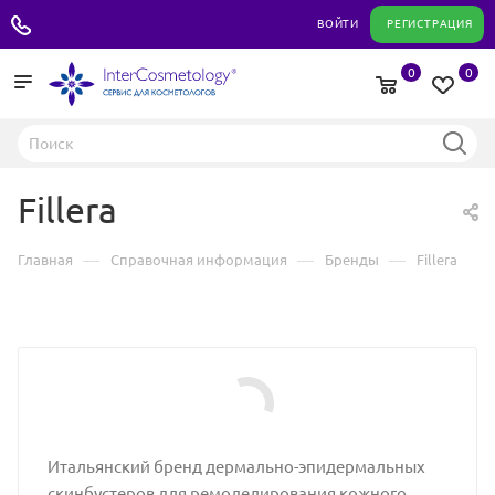
+7 495 180 04 11
ВОЙТИ
РЕГИСТРАЦИЯ
0
0
Fillera
—
—
—
Главная
Справочная информация
Бренды
Fillera
Итальянский бренд дермально-эпидермальных
скинбустеров для ремоделирования кожного