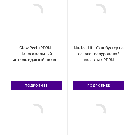
Glow Peel +PDRN -
Nucleo Lift- Скинбустер на
Наносомальный
основе гиалуроновой
антиоксидантый пилинг
кислоты с PDRN
для лица и тела,
обогащенный
полинуклеотидами
ПОДРОБНЕЕ
ПОДРОБНЕЕ