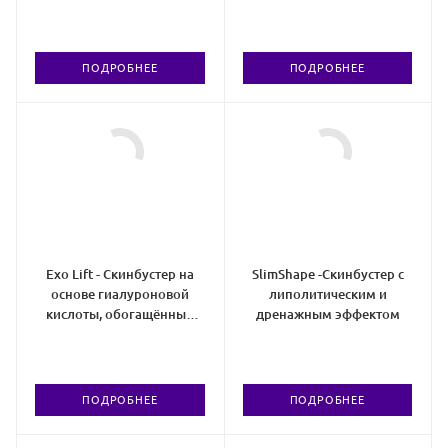
пролонгированного
ретиноевый пилинг
увлажнения
ПОДРОБНЕЕ
ПОДРОБНЕЕ
Exo Lift - Скинбустер на
SlimShape -Скинбустер с
основе гиалуроновой
липолитическим и
кислоты, обогащённый
дренажным эффектом
PDRN
ПОДРОБНЕЕ
ПОДРОБНЕЕ