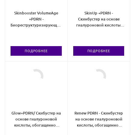
Skinbooster VolumeAge
SkinUp +PDRN -
+PDRN -
Скинбустер на основе
Биореструктуризирующий
гиалуроновой кислоты,
скинбустер
обогащенный PDRN
ПОДРОБНЕЕ
ПОДРОБНЕЕ
Glow+PDRN/ Скибустер на
Renew PDRN - Скинбустер
основе гиалуроновой
на основе гиалуроновой
кислоты, обогащенной
кислоты, обогащенной
PDRN
PDRN