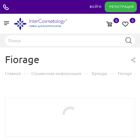
+7 495 180 04 11
ВОЙТИ
РЕГИСТРАЦИЯ
0
0
Fiorage
—
—
—
Главная
Справочная информация
Бренды
Fiorage