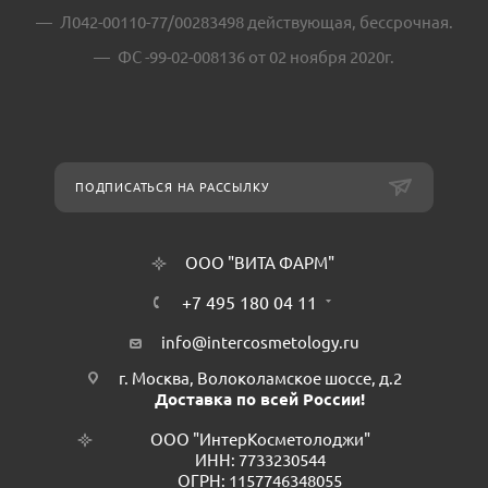
Л042-00110-77/00283498 действующая, бессрочная.
ФС -99-02-008136 от 02 ноября 2020г.
ПОДПИСАТЬСЯ НА РАССЫЛКУ
ООО "ВИТА ФАРМ"
+7 495 180 04 11
info@intercosmetology.ru
г. Москва, Волоколамское шоссе, д.2
Доставка по всей России!
ООО "ИнтерКосметолоджи"
ИНН: 7733230544
ОГРН: 1157746348055