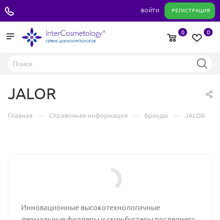
+7 495 180 04 11
ВОЙТИ
РЕГИСТРАЦИЯ
0
0
JALOR
—
—
—
Главная
Справочная информация
Бренды
JALOR
Инновационные высокотехнологичные
дермальные филлеры и скин-бустеры последнего