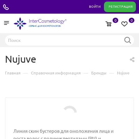
+7 495 180 04 11
ВОЙТИ
РЕГИСТРАЦИЯ
0
0
Nujuve
—
—
—
Главная
Справочная информация
Бренды
Nujuve
Линия скин бустеров для омоложения лица и
роста волос с полинуклеотидами (РN) и