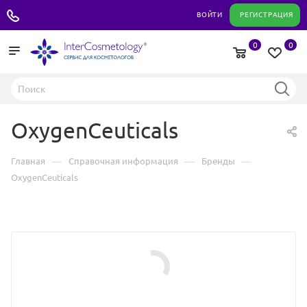
+7 495 180 04 11
ВОЙТИ
РЕГИСТРАЦИЯ
0
0
OxygenCeuticals
—
—
—
Главная
Справочная информация
Бренды
OxygenCeuticals