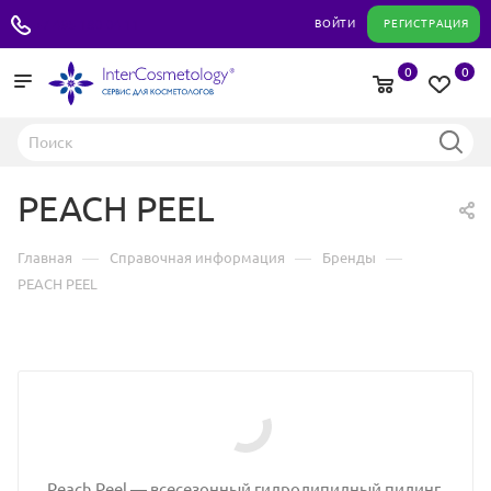
+7 495 180 04 11
ВОЙТИ
РЕГИСТРАЦИЯ
0
0
PEACH PEEL
—
—
—
Главная
Справочная информация
Бренды
PEACH PEEL
Peach Peel — всесезонный гидролипидный пилинг