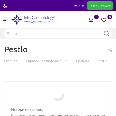
+7 495 180 04 11
ВОЙТИ
РЕГИСТРАЦИЯ
0
0
Pestlo
—
—
—
Главная
Справочная информация
Бренды
Pestlo
Истоки названия:
Peslto вдохновлено инструментом для растирания