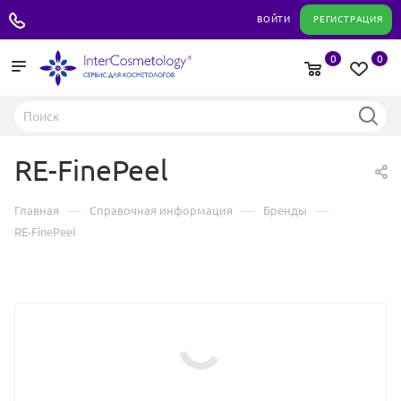
+7 495 180 04 11
ВОЙТИ
РЕГИСТРАЦИЯ
0
0
RE-FinePeel
—
—
—
Главная
Справочная информация
Бренды
RE-FinePeel