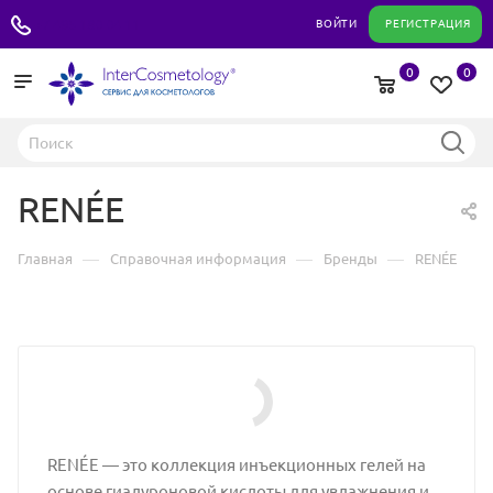
+7 495 180 04 11
ВОЙТИ
РЕГИСТРАЦИЯ
0
0
RENÉE
—
—
—
Главная
Справочная информация
Бренды
RENÉE
RENÉE — это коллекция инъекционных гелей на
основе гиалуроновой кислоты для увлажнения и