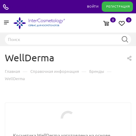
+7 495 180 04 11
ВОЙТИ
РЕГИСТРАЦИЯ
0
0
WellDerma
—
—
—
Главная
Справочная информация
Бренды
WellDerma
Косметика WellDerma изготовлена на основе