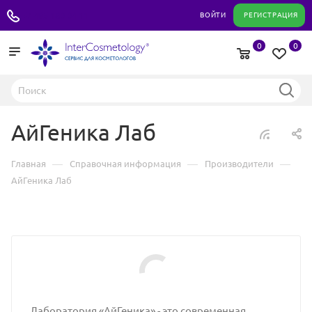
+7 495 180 04 11
ВОЙТИ
РЕГИСТРАЦИЯ
0
0
АйГеника Лаб
—
—
—
Главная
Справочная информация
Производители
АйГеника Лаб
Лаборатория «АйГеника» - это современная