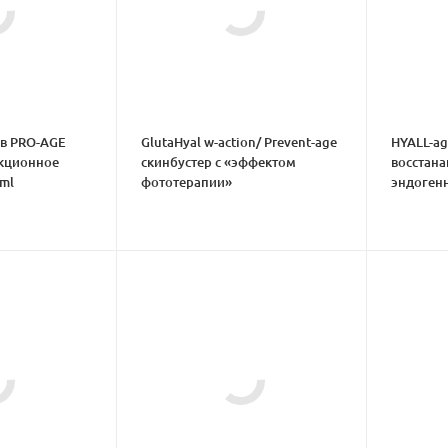
ов PRO-AGE
GlutaHyal w-action/ Prevent-age
HYALL-ag
екционное
cкинбустер с «эффектом
восстан
ml
фототерапии»
эндоген