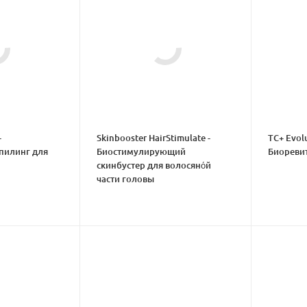
-
Skinbooster HairStimulate -
TC+ Evolu
пилинг для
Биостимулирующий
Биореви
скинбустер для волосяно́й
части головы