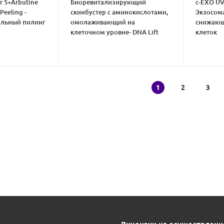
r 5+Arbutine
Биоревитализирующий
c-EXO UV
Peeling -
скинбустер с аминокислотами,
Экзосом
льный пилинг
омолаживающий на
снижающ
клеточном уровне- DNA Lift
клеток
1
2
3
В