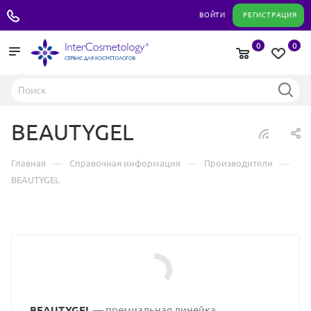
+7 495 180 04 11
ВОЙТИ
РЕГИСТРАЦИЯ
0
0
BEAUTYGEL
—
—
—
Главная
Справочная информация
Производители
BEAUTYGEL
BEAUTYGEL
— премиальная линейка