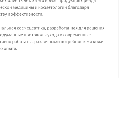
 более 15 лет. За это время продукция бренда
ческой медицины и косметологии благодаря
тву и эффективности.
альная космецевтика, разработанная для решения
Продуманные протоколы ухода и современные
ивно работать с различными потребностями кожи
о опыта.