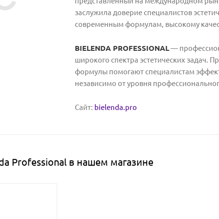
представленный на международном рынке
заслужила доверие специалистов эстети
современным формулам, высокому качес
BIELENDA PROFESSIONAL
— профессион
широкого спектра эстетических задач. 
формулы помогают специалистам эффект
независимо от уровня профессиональног
Сайт:
bielenda.pro
da Professional в нашем магазине