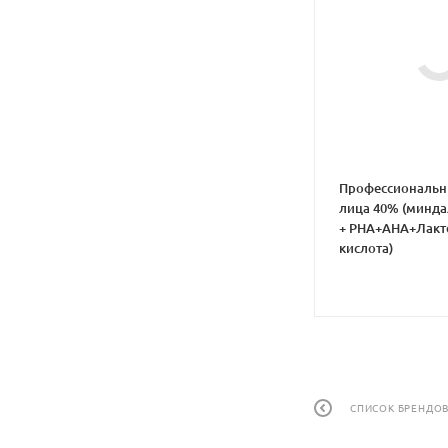
Профессиональн
лица 40% (минда
+ PHA+AHA+Лакт
кислота)
СПИСОК БРЕНДО