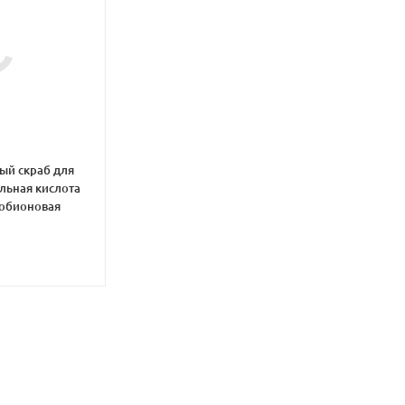
ый скраб для
льная кислота
обионовая
В