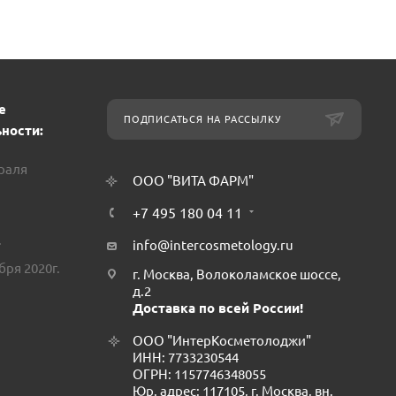
е
ПОДПИСАТЬСЯ НА РАССЫЛКУ
ности:
враля
ООО "ВИТА ФАРМ"
+7 495 180 04 11
.
info@intercosmetology.ru
бря 2020г.
г. Москва, Волоколамское шоссе,
д.2
Доставка по всей России!
ООО "ИнтерКосметолоджи"
ИНН: 7733230544
ОГРН: 1157746348055
Юр. адрес: 117105, г. Москва, вн.