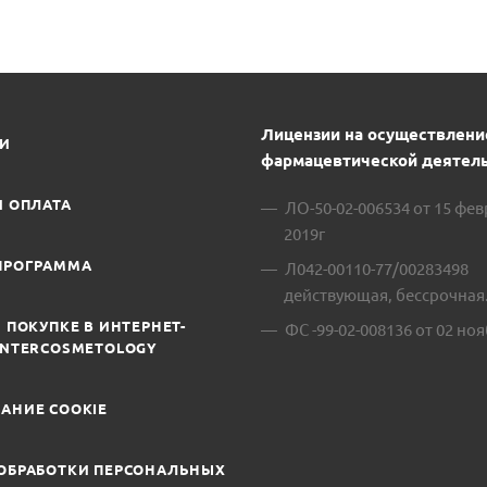
Лицензии на осуществлени
ИИ
фармацевтической деятель
И ОПЛАТА
ЛО-50-02-006534 от 15 фе
2019г
ПРОГРАММА
Л042-00110-77/00283498
действующая, бессрочная
 ПОКУПКЕ В ИНТЕРНЕТ-
ФС -99-02-008136 от 02 ноя
INTERCOSMETOLOGY
АНИЕ COOKIE
ОБРАБОТКИ ПЕРСОНАЛЬНЫХ