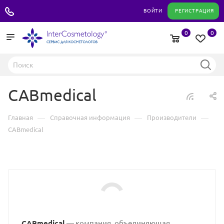
+7 495 180 04 11
ВОЙТИ
РЕГИСТРАЦИЯ
0
0
CABmedical
—
—
—
Главная
Справочная информация
Производители
CABmedical
CABmedical
— компания, объединяющая