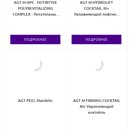
AGT M NPC - NUTRITIVE
AGT M HYDROLIFT
POLYREVITALIZING
COCKTAIL 30+
COMPLEX - Питательный
Увлажняющий лифтинг-
Полиревитализантный
коктейль
Комплекс
ПОДРОБНЕЕ
ПОДРОБНЕЕ
AGT PEEL Mandelic
AGT M FIRMING COCKTAIL
40+ Укрепляющий
коктейль