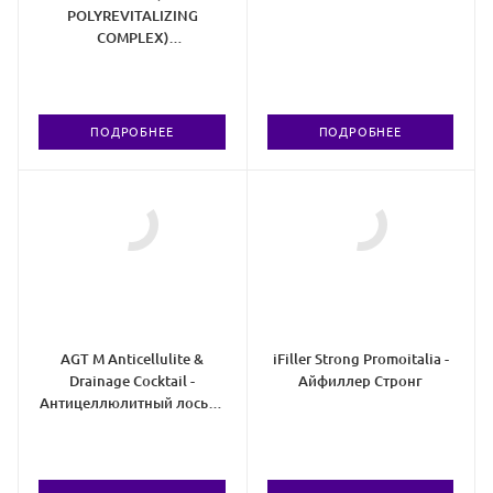
POLYREVITALIZING
COMPLEX)
Полиревитализантный
комплекс для области
вокруг глаз
ПОДРОБНЕЕ
ПОДРОБНЕЕ
AGT M Anticellulite &
iFiller Strong Promoitalia -
Drainage Cocktail -
Айфиллер Стронг
Антицеллюлитный лосьон
- коктейль