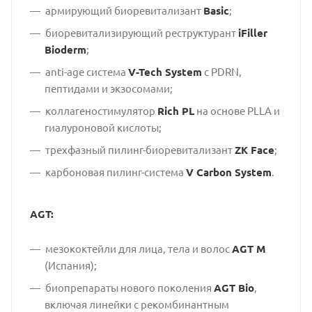
армирующий биоревитализант
Basic
;
биоревитализирующий реструктурант
iFiller
Bioderm
;
anti-age система
V-Tech System
с PDRN,
пептидами и экзосомами;
коллагеностимулятор
Rich PL
на основе PLLA и
гиалуроновой кислоты;
трехфазный пилинг-биоревитализант
ZK Face
;
карбоновая пилинг-система
V Carbon System
.
AGT:
мезококтейли для лица, тела и волос
AGT M
(Испания);
биопрепараты нового поколения
AGT Bio
,
включая линейки с рекомбинантным