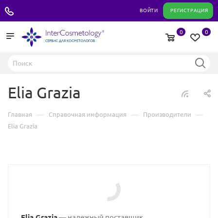
+7 495 180 04 11
ВОЙТИ
РЕГИСТРАЦИЯ
0
0
Elia Grazia
—
—
—
Главная
Справочная информация
Производители
Elia Grazia
Elia Grazia
— надежный поставщик