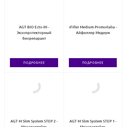
AGT BIO Ecto-IN -
iFiller Medium Promoitalia -
Экзопротекторный
Айфиллер Медиум
биорепарант
ПОДРОБНЕЕ
ПОДРОБНЕЕ
AGT M Slim System STEP 2 -
AGT M Slim System STEP 1 -
Мезококтейль
Мезококтейль